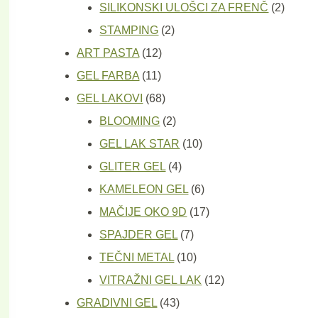
proizvod
2
SILIKONSKI ULOŠCI ZA FRENČ
2
2
proizv
STAMPING
2
12
proizvoda
ART PASTA
12
11
proizvoda
GEL FARBA
11
proizvoda
68
GEL LAKOVI
68
proizvoda
2
BLOOMING
2
proizvoda
10
GEL LAK STAR
10
4
proizvoda
GLITER GEL
4
proizvoda
6
KAMELEON GEL
6
proizvoda
17
MAČIJE OKO 9D
17
7
proizvoda
SPAJDER GEL
7
proizvoda
10
TEČNI METAL
10
proizvoda
12
VITRAŽNI GEL LAK
12
43
proizvoda
GRADIVNI GEL
43