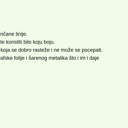
nčane linije.
oristiti bilo koju boju.
i koja se dobro rasteže i ne može se pocepati.
ske folije i šarenog metalika što i im i daje