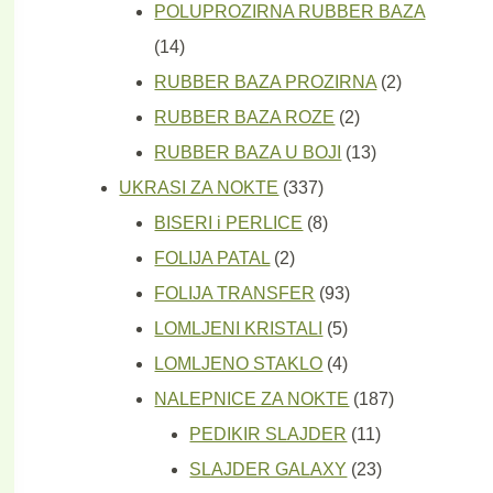
proizvoda
POLUPROZIRNA RUBBER BAZA
14
14
proizvoda
2
RUBBER BAZA PROZIRNA
2
2
proizvoda
RUBBER BAZA ROZE
2
proizvoda
13
RUBBER BAZA U BOJI
13
337
proizvoda
UKRASI ZA NOKTE
337
proizvoda
8
BISERI i PERLICE
8
2
proizvoda
FOLIJA PATAL
2
proizvoda
93
FOLIJA TRANSFER
93
5
proizvoda
LOMLJENI KRISTALI
5
proizvoda
4
LOMLJENO STAKLO
4
proizvoda
187
NALEPNICE ZA NOKTE
187
11
proizvoda
PEDIKIR SLAJDER
11
proizvoda
23
SLAJDER GALAXY
23