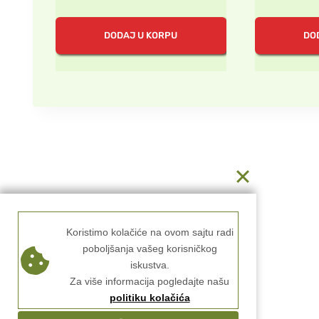
cena
cena
ce
je
je:
je
DODAJ U KORPU
DO
bila:
150.00 rsd.
bil
300.00 rsd.
30
Koristimo kolačiće na ovom sajtu radi
poboljšanja vašeg korisničkog
iskustva.
Za više informacija pogledajte našu
politiku kolačića