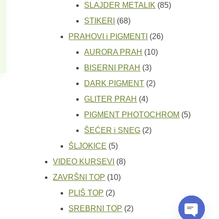
proizvoda
85
SLAJDER METALIK
85
68
proizvoda
STIKERI
68
proizvoda
26
PRAHOVI i PIGMENTI
26
10
proizvoda
AURORA PRAH
10
3
proizvoda
BISERNI PRAH
3
proizvoda
2
DARK PIGMENT
2
4
proizvoda
GLITER PRAH
4
proizvoda
5
PIGMENT PHOTOCHROM
5
2
proizvod
ŠEĆER i SNEG
2
5
proizvoda
ŠLJOKICE
5
proizvoda
8
VIDEO KURSEVI
8
10
proizvoda
ZAVRŠNI TOP
10
2
proizvoda
PLIŠ TOP
2
proizvoda
2
SREBRNI TOP
2