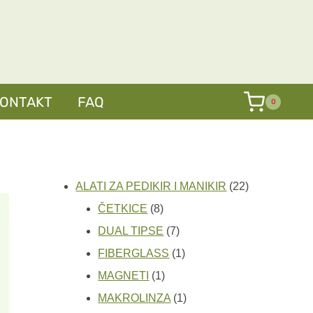
№51
količina
KONTAKT
FAQ
0
22
ALATI ZA PEDIKIR I MANIKIR
22
8
proizvoda
ČETKICE
8
proizvoda
7
DUAL TIPSE
7
proizvoda
1
FIBERGLASS
1
1
proizvod
MAGNETI
1
proizvod
1
MAKROLINZA
1