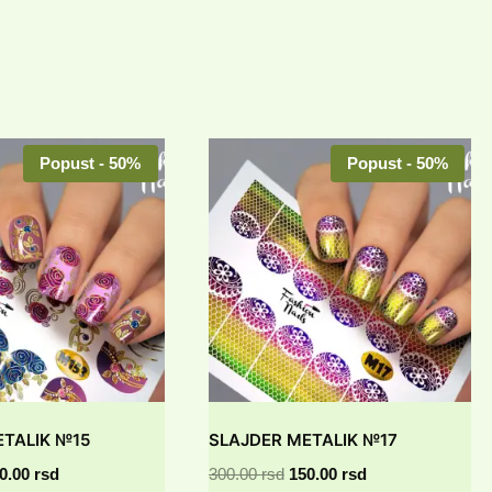
Popust - 50%
Popust - 50%
ETALIK №15
SLAJDER METALIK №17
iginalna
Trenutna
Originalna
Trenutna
0.00
rsd
300.00
rsd
150.00
rsd