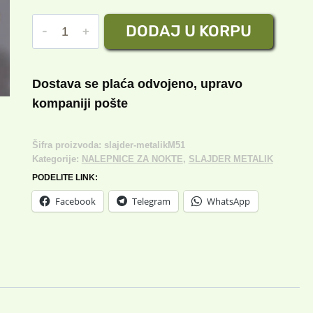
cena
cena
SLAJDER
DODAJ U KORPU
je
je:
METALIK
bila:
150.00 rsd.
№51
količina
300.00 rsd.
Dostava se plaća odvojeno, upravo
kompaniji pošte
Šifra proizvoda:
slajder-metalikM51
Kategorije:
NALEPNICE ZA NOKTE
,
SLAJDER METALIK
PODELITE LINK:
Facebook
Telegram
WhatsApp