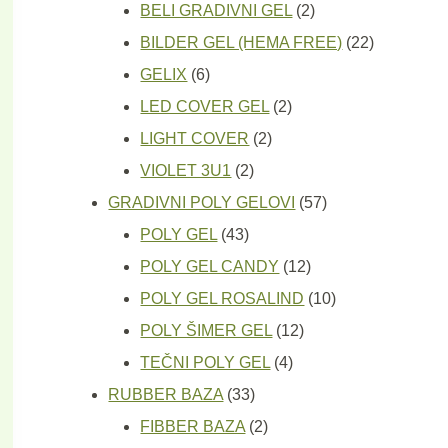
proizvoda
2
BELI GRADIVNI GEL
2
proizvoda
22
BILDER GEL (HEMA FREE)
22
6
proizvoda
GELIX
6
proizvoda
2
LED COVER GEL
2
2
proizvoda
LIGHT COVER
2
2
proizvoda
VIOLET 3U1
2
proizvoda
57
GRADIVNI POLY GELOVI
57
43
proizvoda
POLY GEL
43
proizvoda
12
POLY GEL CANDY
12
proizvoda
10
POLY GEL ROSALIND
10
12
proizvoda
POLY ŠIMER GEL
12
4
proizvoda
TEČNI POLY GEL
4
33
proizvoda
RUBBER BAZA
33
proizvoda
2
FIBBER BAZA
2