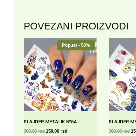
POVEZANI PROIZVODI
Popust - 50%
SLAJDER METALIK №54
SLAJDER M
Originalna
Trenutna
Or
300.00
rsd
150.00
rsd
300.00
rsd
15