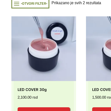
Sorte
Prikazano je svih 2 rezultata
•OTVORI FILTER•
by
popul
LED COVER 30g
LED COVE
2,100.00
rsd
1,500.00
rs