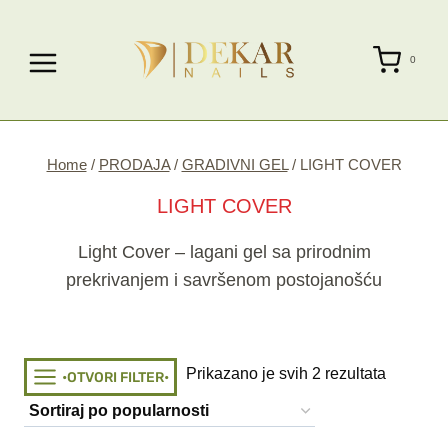
Skip
to
0
content
Home
/
PRODAJA
/
GRADIVNI GEL
/
LIGHT COVER
LIGHT COVER
Light Cover – lagani gel sa prirodnim
prekrivanjem i savršenom postojanošću
Sorted
Prikazano je svih 2 rezultata
•OTVORI FILTER•
by
popularit