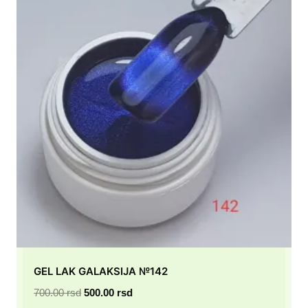
GEL LAK GALAKSIJA №142
Originalna
Trenutna
700.00
rsd
500.00
rsd