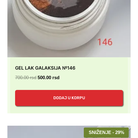
GEL LAK GALAKSIJA №146
Originalna
Trenutna
700.00
rsd
500.00
rsd
cena
cena
je
je:
DODAJ U KORPU
bila:
500.00 rsd.
700.00 rsd.
SNIŽENJE - 29%