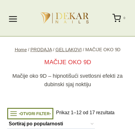
Skip
to
0
content
Home
/
PRODAJA
/
GEL LAKOVI
/
MAČIJE OKO 9D
MAČIJE OKO 9D
Mačije oko 9D – hipnotišući svetlosni efekti za
dubinski sjaj noktiju
Sorted
Prikaz 1–12 od 17 rezultata
•OTVORI FILTER•
by
popularit