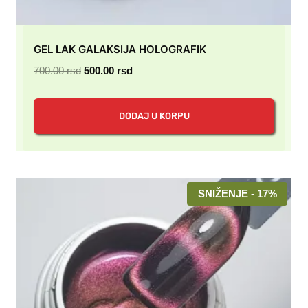
GEL LAK GALAKSIJA HOLOGRAFIK
Originalna
Trenutna
700.00
rsd
500.00
rsd
cena
cena
je
je:
DODAJ U KORPU
bila:
500.00 rsd.
700.00 rsd.
SNIŽENJE - 17%