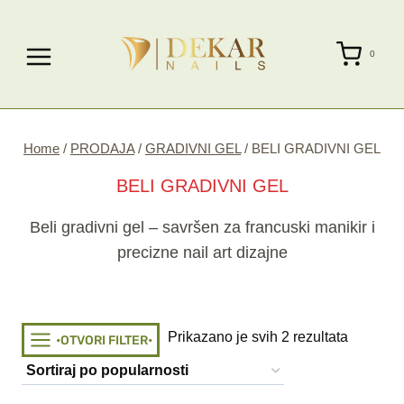
Skip
to
0
content
Home
/
PRODAJA
/
GRADIVNI GEL
/
BELI GRADIVNI GEL
BELI GRADIVNI GEL
Beli gradivni gel – savršen za francuski manikir i
precizne nail art dizajne
Sorted
Prikazano je svih 2 rezultata
•OTVORI FILTER•
by
popularit