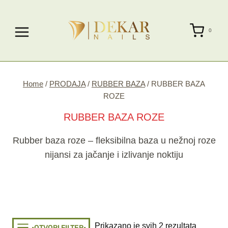
Skip
to
0
content
Home
/
PRODAJA
/
RUBBER BAZA
/
RUBBER BAZA
ROZE
RUBBER BAZA ROZE
Rubber baza roze – fleksibilna baza u nežnoj roze
nijansi za jačanje i izlivanje noktiju
Sorted
Prikazano je svih 2 rezultata
•OTVORI FILTER•