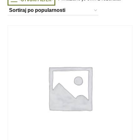
by
popularit