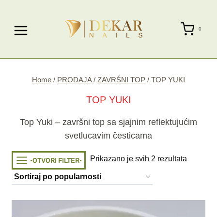
Skip
to
0
content
Home
/
PRODAJA
/
ZAVRŠNI TOP
/
TOP YUKI
TOP YUKI
Top Yuki – završni top sa sjajnim reflektujućim
svetlucavim česticama
Sorted
Prikazano je svih 2 rezultata
•OTVORI FILTER•
by
popularit