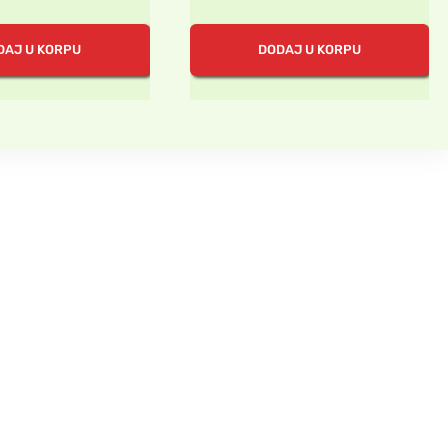
na
cena
cena
cena
je:
je
je:
DAJ U KORPU
DODAJ U KORPU
a:
150.00 rsd.
bila:
150.00 rsd.
0.00 rsd.
300.00 rsd.