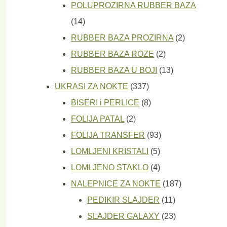
proizvoda
POLUPROZIRNA RUBBER BAZA
14
14
proizvoda
2
RUBBER BAZA PROZIRNA
2
2
proizvoda
RUBBER BAZA ROZE
2
proizvoda
13
RUBBER BAZA U BOJI
13
337
proizvoda
UKRASI ZA NOKTE
337
proizvoda
8
BISERI i PERLICE
8
2
proizvoda
FOLIJA PATAL
2
proizvoda
93
FOLIJA TRANSFER
93
5
proizvoda
LOMLJENI KRISTALI
5
proizvoda
4
LOMLJENO STAKLO
4
proizvoda
187
NALEPNICE ZA NOKTE
187
11
proizvoda
PEDIKIR SLAJDER
11
proizvoda
23
SLAJDER GALAXY
23