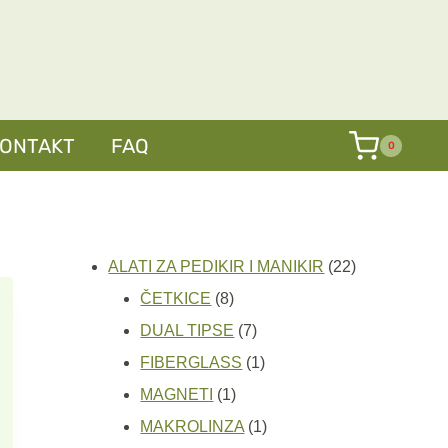
№54
količina
KONTAKT
FAQ
0
22
ALATI ZA PEDIKIR I MANIKIR
22
8
proizvoda
ČETKICE
8
proizvoda
7
DUAL TIPSE
7
proizvoda
1
FIBERGLASS
1
1
proizvod
MAGNETI
1
proizvod
1
MAKROLINZA
1