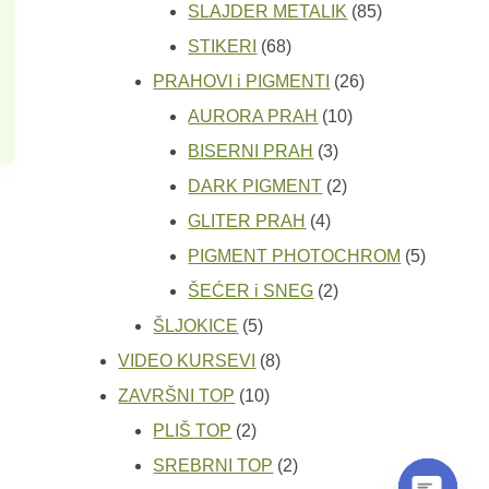
proizvoda
85
SLAJDER METALIK
85
68
proizvoda
STIKERI
68
proizvoda
26
PRAHOVI i PIGMENTI
26
10
proizvoda
AURORA PRAH
10
3
proizvoda
BISERNI PRAH
3
proizvoda
2
DARK PIGMENT
2
4
proizvoda
GLITER PRAH
4
proizvoda
5
PIGMENT PHOTOCHROM
5
2
proizvod
ŠEĆER i SNEG
2
5
proizvoda
ŠLJOKICE
5
proizvoda
8
VIDEO KURSEVI
8
10
proizvoda
ZAVRŠNI TOP
10
2
proizvoda
PLIŠ TOP
2
proizvoda
2
SREBRNI TOP
2