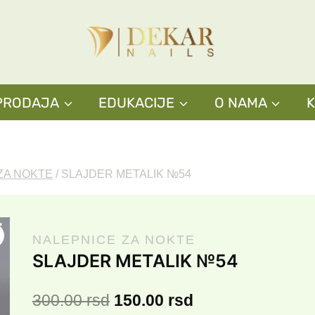
cena
cena
je
je:
bila:
150.00 rsd.
300.00 rsd.
PRODAJA
EDUKACIJE
O NAMA
ZA NOKTE
/
SLAJDER METALIK №54
NALEPNICE ZA NOKTE
SLAJDER METALIK №54
Originalna
Trenutna
300.00
rsd
150.00
rsd