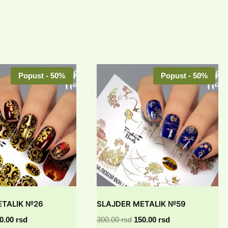
Popust - 50%
Popust - 50%
ETALIK №26
SLAJDER METALIK №59
iginalna
Trenutna
Originalna
Trenutna
0.00
rsd
300.00
rsd
150.00
rsd