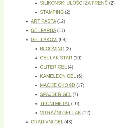
proizvod
2
SILIKONSKI ULOŠCI ZA FRENČ
2
2
proizv
STAMPING
2
12
proizvoda
ART PASTA
12
11
proizvoda
GEL FARBA
11
proizvoda
68
GEL LAKOVI
68
proizvoda
2
BLOOMING
2
proizvoda
10
GEL LAK STAR
10
4
proizvoda
GLITER GEL
4
proizvoda
6
KAMELEON GEL
6
proizvoda
17
MAČIJE OKO 9D
17
7
proizvoda
SPAJDER GEL
7
proizvoda
10
TEČNI METAL
10
proizvoda
12
VITRAŽNI GEL LAK
12
43
proizvoda
GRADIVNI GEL
43