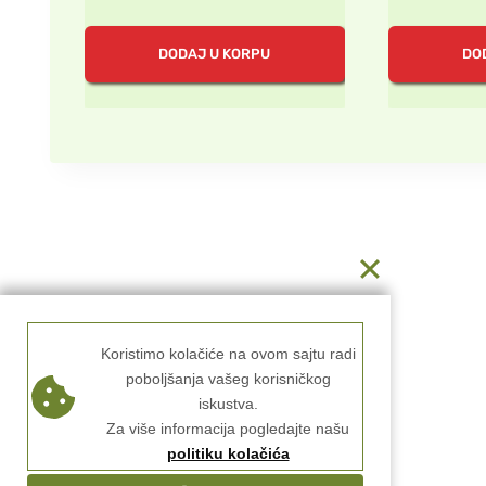
cena
cena
ce
je
je:
je
DODAJ U KORPU
DO
bila:
150.00 rsd.
bil
300.00 rsd.
30
Koristimo kolačiće na ovom sajtu radi
poboljšanja vašeg korisničkog
iskustva.
Za više informacija pogledajte našu
politiku kolačića