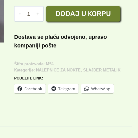
cena
cena
SLAJDER
DODAJ U KORPU
je
je:
METALIK
bila:
150.00 rsd.
№54
količina
300.00 rsd.
Dostava se plaća odvojeno, upravo
kompaniji pošte
Šifra proizvoda:
M54
Kategorije:
NALEPNICE ZA NOKTE
,
SLAJDER METALIK
PODELITE LINK:
Facebook
Telegram
WhatsApp