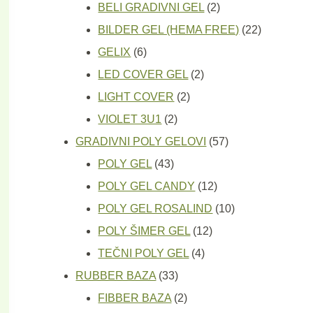
proizvoda
2
BELI GRADIVNI GEL
2
proizvoda
22
BILDER GEL (HEMA FREE)
22
6
proizvoda
GELIX
6
proizvoda
2
LED COVER GEL
2
2
proizvoda
LIGHT COVER
2
2
proizvoda
VIOLET 3U1
2
proizvoda
57
GRADIVNI POLY GELOVI
57
43
proizvoda
POLY GEL
43
proizvoda
12
POLY GEL CANDY
12
proizvoda
10
POLY GEL ROSALIND
10
12
proizvoda
POLY ŠIMER GEL
12
4
proizvoda
TEČNI POLY GEL
4
33
proizvoda
RUBBER BAZA
33
proizvoda
2
FIBBER BAZA
2