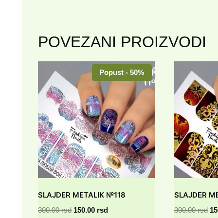
POVEZANI PROIZVODI
Popust - 50%
SLAJDER METALIK №118
SLAJDER M
Originalna
Trenutna
Or
300.00
rsd
150.00
rsd
300.00
rsd
15