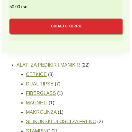
50.00
rsd
DODAJ U KORPU
22
ALATI ZA PEDIKIR I MANIKIR
22
8
proizvoda
ČETKICE
8
proizvoda
7
DUAL TIPSE
7
proizvoda
1
FIBERGLASS
1
1
proizvod
MAGNETI
1
proizvod
1
MAKROLINZA
1
proizvod
2
SILIKONSKI ULOŠCI ZA FRENČ
2
2
proizvoda
STAMPING
2