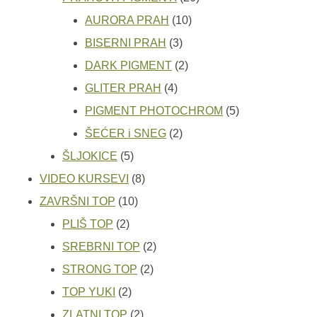
10
proizvoda
AURORA PRAH
10
3
proizvoda
BISERNI PRAH
3
proizvoda
2
DARK PIGMENT
2
4
proizvoda
GLITER PRAH
4
proizvoda
5
PIGMENT PHOTOCHROM
5
2
proizvoda
ŠEĆER i SNEG
2
5
proizvoda
ŠLJOKICE
5
proizvoda
8
VIDEO KURSEVI
8
10
proizvoda
ZAVRŠNI TOP
10
2
proizvoda
PLIŠ TOP
2
proizvoda
2
SREBRNI TOP
2
2
proizvoda
STRONG TOP
2
2
proizvoda
TOP YUKI
2
proizvoda
2
ZLATNI TOP
2