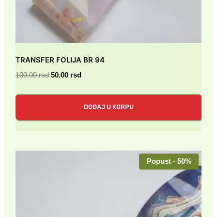
TRANSFER FOLIJA BR 94
Originalna
Trenutna
100.00
rsd
50.00
rsd
cena
cena
je
je:
DODAJ U KORPU
bila:
50.00 rsd.
100.00 rsd.
Popust - 50%