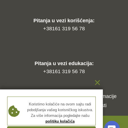
Pitanja u vezi korišćenja:
+38161 319 56 78
Pitanja u vezi edukacija:
+38161 319 56 78
Kako naručiti?
Način isporuke
Reklamacije
Koristimo kolačiće na ovom sajtu radi
Uslovi korišćenja
Politika privatnosti
poboljšanja vašeg korisničkog iskustva.
Za više informacija pogledajte našu
politiku kolačića
© 2026 Dekar nails