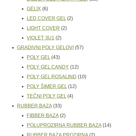
6
proizvoda
GELIX
6
proizvoda
2
LED COVER GEL
2
2
proizvoda
LIGHT COVER
2
2
proizvoda
VIOLET 3U1
2
proizvoda
57
GRADIVNI POLY GELOVI
57
43
proizvoda
POLY GEL
43
proizvoda
12
POLY GEL CANDY
12
proizvoda
10
POLY GEL ROSALIND
10
12
proizvoda
POLY ŠIMER GEL
12
4
proizvoda
TEČNI POLY GEL
4
33
proizvoda
RUBBER BAZA
33
proizvoda
2
FIBBER BAZA
2
proizvoda
14
POLUPROZIRNA RUBBER BAZA
14
2
proizvoda
RUBBER BAZA PROZIRNA
2