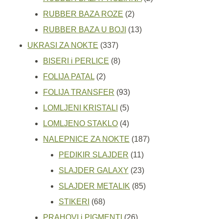
2
proizvoda
RUBBER BAZA ROZE
2
proizvoda
13
RUBBER BAZA U BOJI
13
337
proizvoda
UKRASI ZA NOKTE
337
proizvoda
8
BISERI i PERLICE
8
2
proizvoda
FOLIJA PATAL
2
proizvoda
93
FOLIJA TRANSFER
93
5
proizvoda
LOMLJENI KRISTALI
5
proizvoda
4
LOMLJENO STAKLO
4
proizvoda
187
NALEPNICE ZA NOKTE
187
11
proizvoda
PEDIKIR SLAJDER
11
proizvoda
23
SLAJDER GALAXY
23
proizvoda
85
SLAJDER METALIK
85
68
proizvoda
STIKERI
68
proizvoda
26
PRAHOVI i PIGMENTI
26