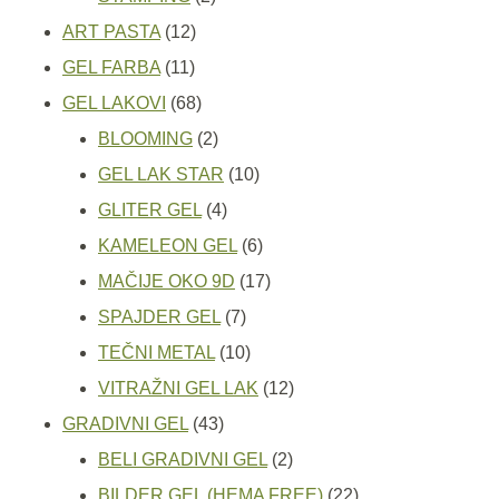
12
proizvoda
ART PASTA
12
11
proizvoda
GEL FARBA
11
proizvoda
68
GEL LAKOVI
68
proizvoda
2
BLOOMING
2
proizvoda
10
GEL LAK STAR
10
4
proizvoda
GLITER GEL
4
proizvoda
6
KAMELEON GEL
6
proizvoda
17
MAČIJE OKO 9D
17
7
proizvoda
SPAJDER GEL
7
proizvoda
10
TEČNI METAL
10
proizvoda
12
VITRAŽNI GEL LAK
12
43
proizvoda
GRADIVNI GEL
43
proizvoda
2
BELI GRADIVNI GEL
2
proizvoda
22
BILDER GEL (HEMA FREE)
22