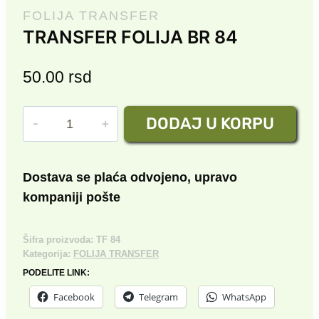
FOLIJA TRANSFER
TRANSFER FOLIJA BR 84
50.00
rsd
TRANSFER
DODAJ U KORPU
FOLIJA
BR
84
Dostava se plaća odvojeno, upravo
količina
kompaniji pošte
Šifra proizvoda:
TF 84
Kategorija:
FOLIJA TRANSFER
PODELITE LINK:
Facebook
Telegram
WhatsApp