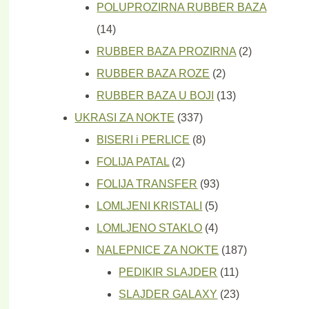
proizvoda
POLUPROZIRNA RUBBER BAZA
14
14
proizvoda
2
RUBBER BAZA PROZIRNA
2
2
proizvoda
RUBBER BAZA ROZE
2
proizvoda
13
RUBBER BAZA U BOJI
13
337
proizvoda
UKRASI ZA NOKTE
337
proizvoda
8
BISERI i PERLICE
8
2
proizvoda
FOLIJA PATAL
2
proizvoda
93
FOLIJA TRANSFER
93
5
proizvoda
LOMLJENI KRISTALI
5
proizvoda
4
LOMLJENO STAKLO
4
proizvoda
187
NALEPNICE ZA NOKTE
187
11
proizvoda
PEDIKIR SLAJDER
11
proizvoda
23
SLAJDER GALAXY
23