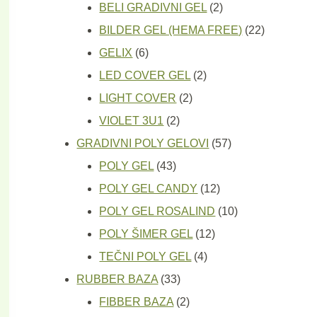
proizvoda
2
BELI GRADIVNI GEL
2
proizvoda
22
BILDER GEL (HEMA FREE)
22
6
proizvoda
GELIX
6
proizvoda
2
LED COVER GEL
2
2
proizvoda
LIGHT COVER
2
2
proizvoda
VIOLET 3U1
2
proizvoda
57
GRADIVNI POLY GELOVI
57
43
proizvoda
POLY GEL
43
proizvoda
12
POLY GEL CANDY
12
proizvoda
10
POLY GEL ROSALIND
10
12
proizvoda
POLY ŠIMER GEL
12
4
proizvoda
TEČNI POLY GEL
4
33
proizvoda
RUBBER BAZA
33
proizvoda
2
FIBBER BAZA
2