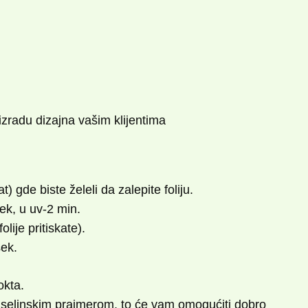
izradu dizajna vašim klijentima
) gde biste želeli da zalepite foliju.
ek, u uv-2 min.
olije pritiskate).
sek.
okta.
iselinskim prajmerom, to će vam omogućiti dobro