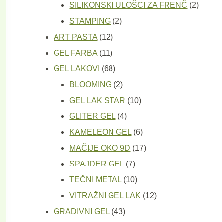
proizvod
2
SILIKONSKI ULOŠCI ZA FRENČ
2
2
proizv
STAMPING
2
12
proizvoda
ART PASTA
12
11
proizvoda
GEL FARBA
11
proizvoda
68
GEL LAKOVI
68
proizvoda
2
BLOOMING
2
proizvoda
10
GEL LAK STAR
10
4
proizvoda
GLITER GEL
4
proizvoda
6
KAMELEON GEL
6
proizvoda
17
MAČIJE OKO 9D
17
7
proizvoda
SPAJDER GEL
7
proizvoda
10
TEČNI METAL
10
proizvoda
12
VITRAŽNI GEL LAK
12
43
proizvoda
GRADIVNI GEL
43