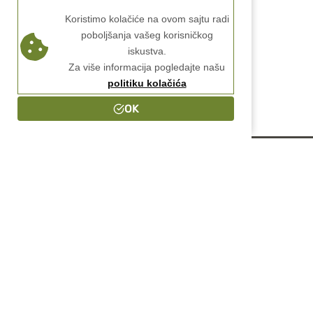
Koristimo kolačiće na ovom sajtu radi
poboljšanja vašeg korisničkog
iskustva.
Za više informacija pogledajte našu
politiku kolačića
OK
Pitanja u vezi n
+38161 321 
© 2026 Dekar nails