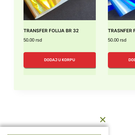
TRANSFER FOLIJA BR 32
TRASNFER F
50.00
rsd
50.00
rsd
DODAJ U KORPU
DO