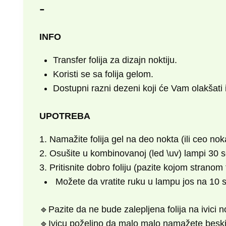
-
INFO
Transfer folija za dizajn noktiju.
Koristi se sa folija gelom.
Dostupni razni dezeni koji će Vam olakšati 
UPOTREBA
1. Namažite folija gel na deo nokta (ili ceo nokat
2. Osušite u kombinovanoj (led \uv) lampi 30 s
3. Pritisnite dobro foliju (pazite kojom stranom f
Možete da vratite ruku u lampu jos na 10 
🔹Pazite da ne bude zalepljena folija na ivici n
🔹Ivicu poželjno da malo malo namažete besk