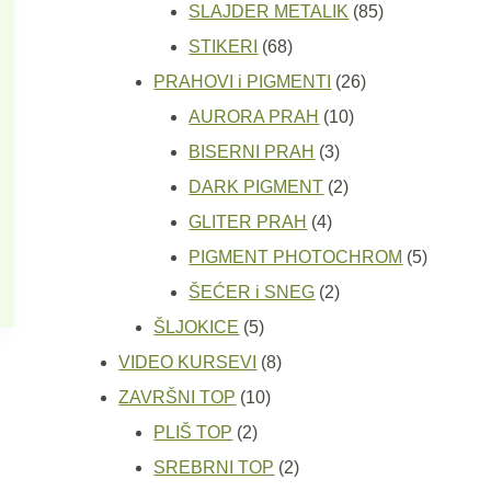
proizvoda
85
SLAJDER METALIK
85
68
proizvoda
STIKERI
68
proizvoda
26
PRAHOVI i PIGMENTI
26
10
proizvoda
AURORA PRAH
10
3
proizvoda
BISERNI PRAH
3
proizvoda
2
DARK PIGMENT
2
4
proizvoda
GLITER PRAH
4
proizvoda
5
PIGMENT PHOTOCHROM
5
2
proizvod
ŠEĆER i SNEG
2
5
proizvoda
ŠLJOKICE
5
proizvoda
8
VIDEO KURSEVI
8
10
proizvoda
ZAVRŠNI TOP
10
2
proizvoda
PLIŠ TOP
2
proizvoda
2
SREBRNI TOP
2