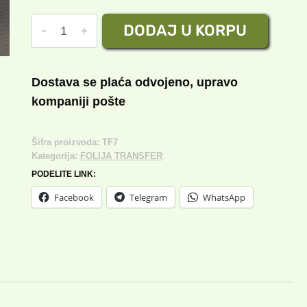
TRANSFER
DODAJ U KORPU
FOLIJA
BR
7
Dostava se plaća odvojeno, upravo
količina
kompaniji pošte
Šifra proizvoda:
TF7
Kategorija:
FOLIJA TRANSFER
PODELITE LINK:
Facebook
Telegram
WhatsApp