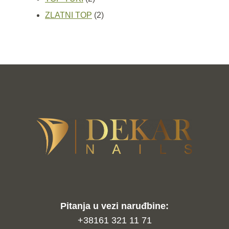
proizvoda
2
ZLATNI TOP
2
proizvoda
Pitanja u vezi naruđbine:
+38161 321 11 71