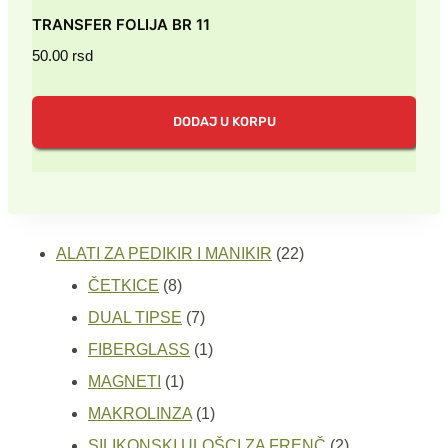
TRANSFER FOLIJA BR 11
50.00
rsd
DODAJ U KORPU
22
ALATI ZA PEDIKIR I MANIKIR
22
8
proizvoda
ČETKICE
8
proizvoda
7
DUAL TIPSE
7
proizvoda
1
FIBERGLASS
1
1
proizvod
MAGNETI
1
proizvod
1
MAKROLINZA
1
proizvod
2
SILIKONSKI ULOŠCI ZA FRENČ
2