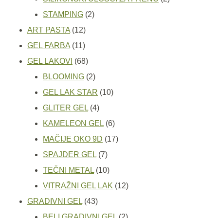
2
proizvoda
STAMPING
2
12
proizvoda
ART PASTA
12
11
proizvoda
GEL FARBA
11
proizvoda
68
GEL LAKOVI
68
proizvoda
2
BLOOMING
2
proizvoda
10
GEL LAK STAR
10
4
proizvoda
GLITER GEL
4
proizvoda
6
KAMELEON GEL
6
proizvoda
17
MAČIJE OKO 9D
17
7
proizvoda
SPAJDER GEL
7
proizvoda
10
TEČNI METAL
10
proizvoda
12
VITRAŽNI GEL LAK
12
43
proizvoda
GRADIVNI GEL
43
proizvoda
2
BELI GRADIVNI GEL
2