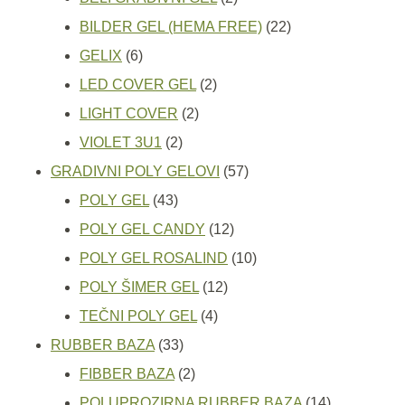
proizvoda
22
BILDER GEL (HEMA FREE)
22
6
proizvoda
GELIX
6
proizvoda
2
LED COVER GEL
2
2
proizvoda
LIGHT COVER
2
2
proizvoda
VIOLET 3U1
2
proizvoda
57
GRADIVNI POLY GELOVI
57
43
proizvoda
POLY GEL
43
proizvoda
12
POLY GEL CANDY
12
proizvoda
10
POLY GEL ROSALIND
10
12
proizvoda
POLY ŠIMER GEL
12
4
proizvoda
TEČNI POLY GEL
4
33
proizvoda
RUBBER BAZA
33
proizvoda
2
FIBBER BAZA
2
proizvoda
14
POLUPROZIRNA RUBBER BAZA
14