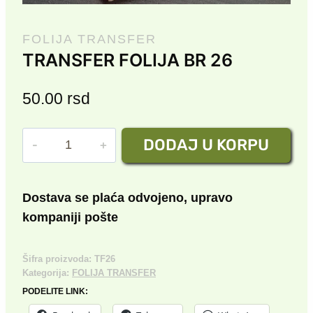
FOLIJA TRANSFER
TRANSFER FOLIJA BR 26
50.00
rsd
TRANSFER
DODAJ U KORPU
FOLIJA
BR
26
Dostava se plaća odvojeno, upravo
količina
kompaniji pošte
Šifra proizvoda:
TF26
Kategorija:
FOLIJA TRANSFER
PODELITE LINK: