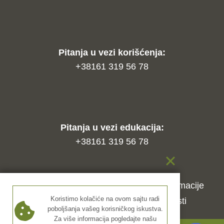
Pitanja u vezi korišćenja:
+38161 319 56 78
Pitanja u vezi edukacija:
+38161 319 56 78
Kako naručiti?
Način isporuke
Reklamacije
Koristimo kolačiće na ovom sajtu radi
Uslovi korišćenja
Politika privatnosti
poboljšanja vašeg korisničkog iskustva.
Za više informacija pogledajte našu