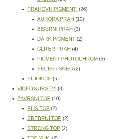
proizvoda
26
PRAHOVI i PIGMENTI
26
10
proizvoda
AURORA PRAH
10
3
proizvoda
BISERNI PRAH
3
proizvoda
2
DARK PIGMENT
2
4
proizvoda
GLITER PRAH
4
proizvoda
5
PIGMENT PHOTOCHROM
5
2
proizvoda
ŠEĆER i SNEG
2
5
proizvoda
ŠLJOKICE
5
proizvoda
8
VIDEO KURSEVI
8
10
proizvoda
ZAVRŠNI TOP
10
2
proizvoda
PLIŠ TOP
2
proizvoda
2
SREBRNI TOP
2
2
proizvoda
STRONG TOP
2
2
proizvoda
TOP YUKI
2