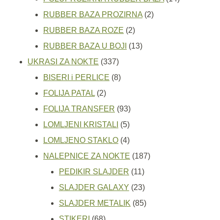
2
proizvoda
RUBBER BAZA PROZIRNA
2
2
proizvoda
RUBBER BAZA ROZE
2
proizvoda
13
RUBBER BAZA U BOJI
13
337
proizvoda
UKRASI ZA NOKTE
337
proizvoda
8
BISERI i PERLICE
8
2
proizvoda
FOLIJA PATAL
2
proizvoda
93
FOLIJA TRANSFER
93
5
proizvoda
LOMLJENI KRISTALI
5
proizvoda
4
LOMLJENO STAKLO
4
proizvoda
187
NALEPNICE ZA NOKTE
187
11
proizvoda
PEDIKIR SLAJDER
11
proizvoda
23
SLAJDER GALAXY
23
proizvoda
85
SLAJDER METALIK
85
68
proizvoda
STIKERI
68