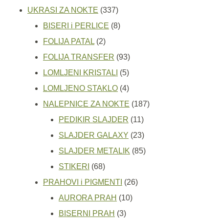
337
proizvoda
UKRASI ZA NOKTE
337
proizvoda
8
BISERI i PERLICE
8
2
proizvoda
FOLIJA PATAL
2
proizvoda
93
FOLIJA TRANSFER
93
5
proizvoda
LOMLJENI KRISTALI
5
proizvoda
4
LOMLJENO STAKLO
4
proizvoda
187
NALEPNICE ZA NOKTE
187
11
proizvoda
PEDIKIR SLAJDER
11
proizvoda
23
SLAJDER GALAXY
23
proizvoda
85
SLAJDER METALIK
85
68
proizvoda
STIKERI
68
proizvoda
26
PRAHOVI i PIGMENTI
26
10
proizvoda
AURORA PRAH
10
3
proizvoda
BISERNI PRAH
3