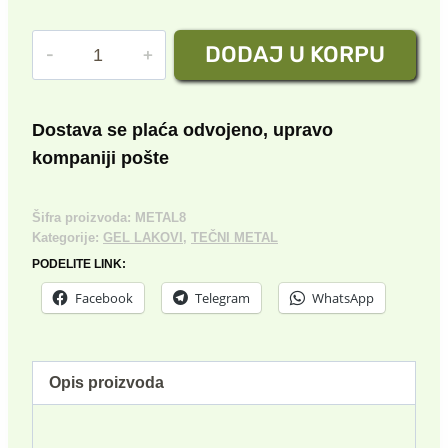
cena
cena
TEČNI
DODAJ U KORPU
je
je:
METAL
bila:
300.00 rsd.
№8
količina
600.00 rsd.
Dostava se plaća odvojeno, upravo
kompaniji pošte
Šifra proizvoda:
METAL8
Kategorije:
GEL LAKOVI
,
TEČNI METAL
PODELITE LINK:
Facebook
Telegram
WhatsApp
Opis proizvoda
-