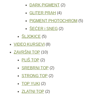
proizvoda
2
DARK PIGMENT
2
4
proizvoda
GLITER PRAH
4
proizvoda
5
PIGMENT PHOTOCHROM
5
2
proizvoda
ŠEĆER i SNEG
2
5
proizvoda
ŠLJOKICE
5
proizvoda
8
VIDEO KURSEVI
8
10
proizvoda
ZAVRŠNI TOP
10
2
proizvoda
PLIŠ TOP
2
proizvoda
2
SREBRNI TOP
2
2
proizvoda
STRONG TOP
2
2
proizvoda
TOP YUKI
2
proizvoda
2
ZLATNI TOP
2
proizvoda