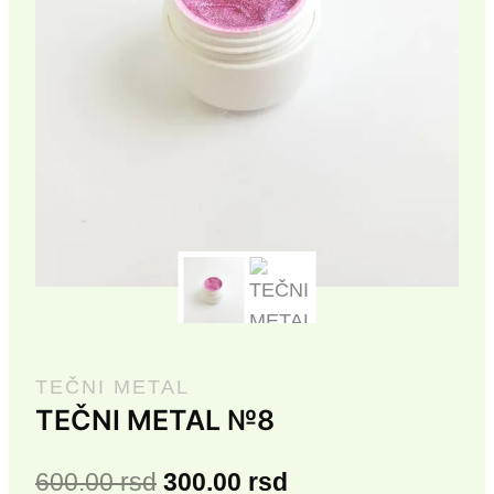
TEČNI METAL
TEČNI METAL №8
Originalna
Trenutna
600.00
rsd
300.00
rsd