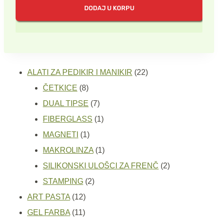
DODAJ U KORPU
bila:
250.00 rsd.
500.00 rsd.
22
ALATI ZA PEDIKIR I MANIKIR
22
8
proizvoda
ČETKICE
8
proizvoda
7
DUAL TIPSE
7
proizvoda
1
FIBERGLASS
1
1
proizvod
MAGNETI
1
proizvod
1
MAKROLINZA
1
proizvod
2
SILIKONSKI ULOŠCI ZA FRENČ
2
2
proizvoda
STAMPING
2
12
proizvoda
ART PASTA
12
11
proizvoda
GEL FARBA
11