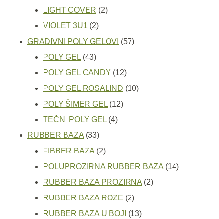
2
proizvoda
LIGHT COVER
2
2
proizvoda
VIOLET 3U1
2
proizvoda
57
GRADIVNI POLY GELOVI
57
43
proizvoda
POLY GEL
43
proizvoda
12
POLY GEL CANDY
12
proizvoda
10
POLY GEL ROSALIND
10
12
proizvoda
POLY ŠIMER GEL
12
4
proizvoda
TEČNI POLY GEL
4
33
proizvoda
RUBBER BAZA
33
proizvoda
2
FIBBER BAZA
2
proizvoda
14
POLUPROZIRNA RUBBER BAZA
14
2
proizvoda
RUBBER BAZA PROZIRNA
2
2
proizvoda
RUBBER BAZA ROZE
2
proizvoda
13
RUBBER BAZA U BOJI
13