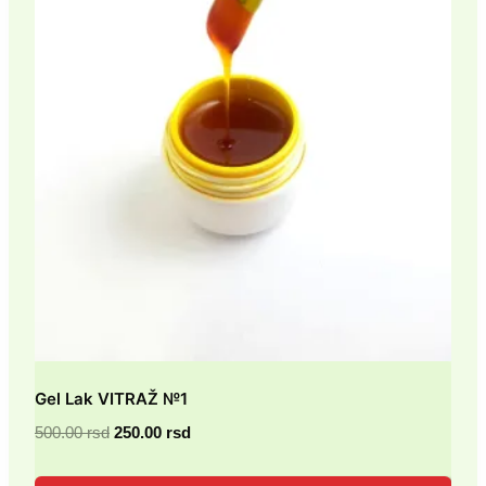
Gel Lak VITRAŽ №1
Originalna
Trenutna
500.00
rsd
250.00
rsd
cena
cena
je
je: