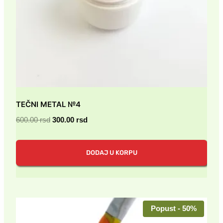
TEČNI METAL №4
Originalna
Trenutna
600.00
rsd
300.00
rsd
cena
cena
je
je:
DODAJ U KORPU
bila:
300.00 rsd.
600.00 rsd.
Popust - 50%