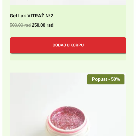
Gel Lak VITRAŽ №2
Originalna
Trenutna
500.00
rsd
250.00
rsd
cena
cena
je
je:
DODAJ U KORPU
bila:
250.00 rsd.
500.00 rsd.
Popust - 50%