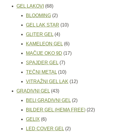
proizvoda
68
GEL LAKOVI
68
proizvoda
2
BLOOMING
2
proizvoda
10
GEL LAK STAR
10
4
proizvoda
GLITER GEL
4
proizvoda
6
KAMELEON GEL
6
proizvoda
17
MAČIJE OKO 9D
17
7
proizvoda
SPAJDER GEL
7
proizvoda
10
TEČNI METAL
10
proizvoda
12
VITRAŽNI GEL LAK
12
43
proizvoda
GRADIVNI GEL
43
proizvoda
2
BELI GRADIVNI GEL
2
proizvoda
22
BILDER GEL (HEMA FREE)
22
6
proizvoda
GELIX
6
proizvoda
2
LED COVER GEL
2