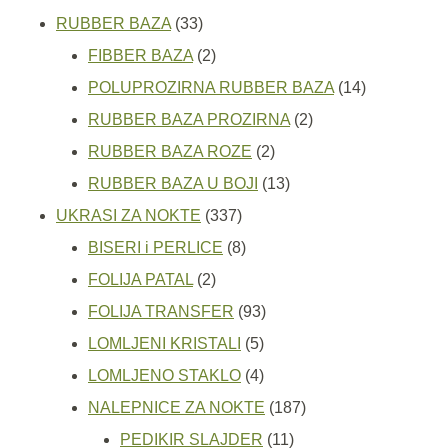
33
proizvoda
RUBBER BAZA
33
proizvoda
2
FIBBER BAZA
2
proizvoda
14
POLUPROZIRNA RUBBER BAZA
14
2
proizvoda
RUBBER BAZA PROZIRNA
2
2
proizvoda
RUBBER BAZA ROZE
2
proizvoda
13
RUBBER BAZA U BOJI
13
337
proizvoda
UKRASI ZA NOKTE
337
proizvoda
8
BISERI i PERLICE
8
2
proizvoda
FOLIJA PATAL
2
proizvoda
93
FOLIJA TRANSFER
93
5
proizvoda
LOMLJENI KRISTALI
5
proizvoda
4
LOMLJENO STAKLO
4
proizvoda
187
NALEPNICE ZA NOKTE
187
11
proizvoda
PEDIKIR SLAJDER
11