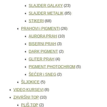
proizvoda
23
SLAJDER GALAXY
23
proizvoda
85
SLAJDER METALIK
85
68
proizvoda
STIKERI
68
proizvoda
26
PRAHOVI i PIGMENTI
26
10
proizvoda
AURORA PRAH
10
3
proizvoda
BISERNI PRAH
3
proizvoda
2
DARK PIGMENT
2
4
proizvoda
GLITER PRAH
4
proizvoda
5
PIGMENT PHOTOCHROM
5
2
proizvoda
ŠEĆER i SNEG
2
5
proizvoda
ŠLJOKICE
5
proizvoda
8
VIDEO KURSEVI
8
10
proizvoda
ZAVRŠNI TOP
10
2
proizvoda
PLIŠ TOP
2