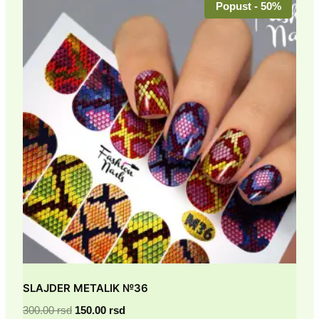
Popust - 50%
SLAJDER METALIK №36
Originalna
Trenutna
300.00
rsd
150.00
rsd