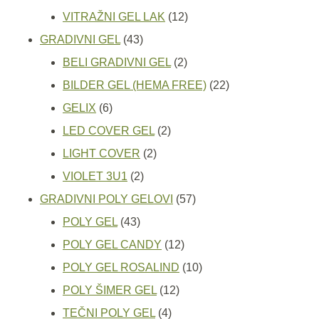
proizvoda
12
VITRAŽNI GEL LAK
12
43
proizvoda
GRADIVNI GEL
43
proizvoda
2
BELI GRADIVNI GEL
2
proizvoda
22
BILDER GEL (HEMA FREE)
22
6
proizvoda
GELIX
6
proizvoda
2
LED COVER GEL
2
2
proizvoda
LIGHT COVER
2
2
proizvoda
VIOLET 3U1
2
proizvoda
57
GRADIVNI POLY GELOVI
57
43
proizvoda
POLY GEL
43
proizvoda
12
POLY GEL CANDY
12
proizvoda
10
POLY GEL ROSALIND
10
12
proizvoda
POLY ŠIMER GEL
12
4
proizvoda
TEČNI POLY GEL
4