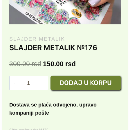
SLAJDER METALIK
SLAJDER METALIK №176
Originalna
Trenutna
300.00
rsd
150.00
rsd
cena
cena
SLAJDER
DODAJ U KORPU
je
je:
METALIK
bila:
150.00 rsd.
№176
količina
300.00 rsd.
Dostava se plaća odvojeno, upravo
kompaniji pošte