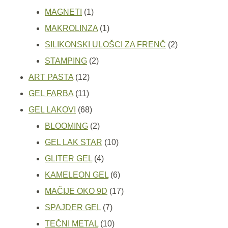
1
proizvod
MAGNETI
1
proizvod
1
MAKROLINZA
1
proizvod
2
SILIKONSKI ULOŠCI ZA FRENČ
2
2
proizvoda
STAMPING
2
12
proizvoda
ART PASTA
12
11
proizvoda
GEL FARBA
11
proizvoda
68
GEL LAKOVI
68
proizvoda
2
BLOOMING
2
proizvoda
10
GEL LAK STAR
10
4
proizvoda
GLITER GEL
4
proizvoda
6
KAMELEON GEL
6
proizvoda
17
MAČIJE OKO 9D
17
7
proizvoda
SPAJDER GEL
7
proizvoda
10
TEČNI METAL
10