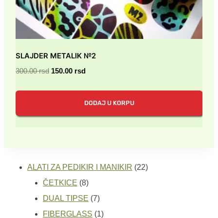
SLAJDER METALIK №2
Originalna
Trenutna
300.00
rsd
150.00
rsd
cena
cena
je
je:
DODAJ U KORPU
bila:
150.00 rsd.
300.00 rsd.
22
ALATI ZA PEDIKIR I MANIKIR
22
8
proizvoda
ČETKICE
8
proizvoda
7
DUAL TIPSE
7
proizvoda
1
FIBERGLASS
1