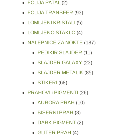
2
proizvoda
FOLIJA PATAL
2
proizvoda
93
FOLIJA TRANSFER
93
5
proizvoda
LOMLJENI KRISTALI
5
proizvoda
4
LOMLJENO STAKLO
4
proizvoda
187
NALEPNICE ZA NOKTE
187
11
proizvoda
PEDIKIR SLAJDER
11
proizvoda
23
SLAJDER GALAXY
23
proizvoda
85
SLAJDER METALIK
85
68
proizvoda
STIKERI
68
proizvoda
26
PRAHOVI i PIGMENTI
26
10
proizvoda
AURORA PRAH
10
3
proizvoda
BISERNI PRAH
3
proizvoda
2
DARK PIGMENT
2
4
proizvoda
GLITER PRAH
4