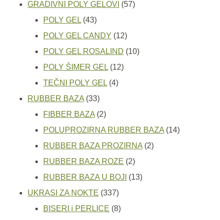
proizvoda
57
GRADIVNI POLY GELOVI
57
43
proizvoda
POLY GEL
43
proizvoda
12
POLY GEL CANDY
12
proizvoda
10
POLY GEL ROSALIND
10
12
proizvoda
POLY ŠIMER GEL
12
4
proizvoda
TEČNI POLY GEL
4
33
proizvoda
RUBBER BAZA
33
proizvoda
2
FIBBER BAZA
2
proizvoda
14
POLUPROZIRNA RUBBER BAZA
14
2
proizvoda
RUBBER BAZA PROZIRNA
2
2
proizvoda
RUBBER BAZA ROZE
2
proizvoda
13
RUBBER BAZA U BOJI
13
337
proizvoda
UKRASI ZA NOKTE
337
proizvoda
8
BISERI i PERLICE
8