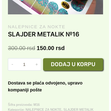
NALEPNICE ZA NOKTE
SLAJDER METALIK №16
Originalna
Trenutna
300.00
rsd
150.00
rsd
cena
cena
SLAJDER
DODAJ U KORPU
je
je:
METALIK
bila:
150.00 rsd.
№16
količina
300.00 rsd.
Dostava se plaća odvojeno, upravo
kompaniji pošte
Šifra proizvoda:
M16
Kategorije:
NALEPNICE ZA NOKTE
,
SLAJDER METALIK