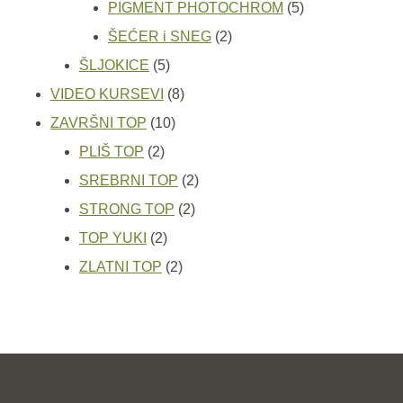
proizvoda
5
PIGMENT PHOTOCHROM
5
2
proizvoda
ŠEĆER i SNEG
2
5
proizvoda
ŠLJOKICE
5
proizvoda
8
VIDEO KURSEVI
8
10
proizvoda
ZAVRŠNI TOP
10
2
proizvoda
PLIŠ TOP
2
proizvoda
2
SREBRNI TOP
2
2
proizvoda
STRONG TOP
2
2
proizvoda
TOP YUKI
2
proizvoda
2
ZLATNI TOP
2
proizvoda