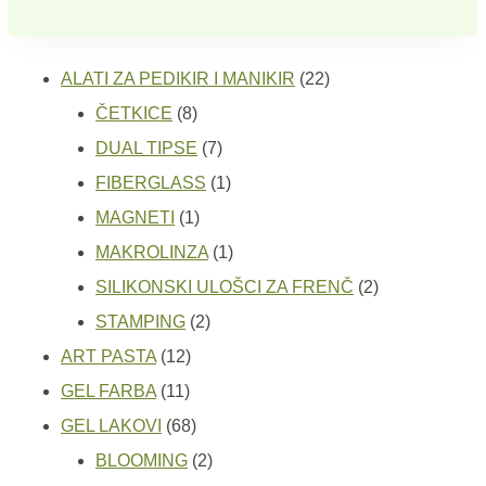
22
ALATI ZA PEDIKIR I MANIKIR
22
8
proizvoda
ČETKICE
8
proizvoda
7
DUAL TIPSE
7
proizvoda
1
FIBERGLASS
1
1
proizvod
MAGNETI
1
proizvod
1
MAKROLINZA
1
proizvod
2
SILIKONSKI ULOŠCI ZA FRENČ
2
2
proizvoda
STAMPING
2
12
proizvoda
ART PASTA
12
11
proizvoda
GEL FARBA
11
proizvoda
68
GEL LAKOVI
68
proizvoda
2
BLOOMING
2