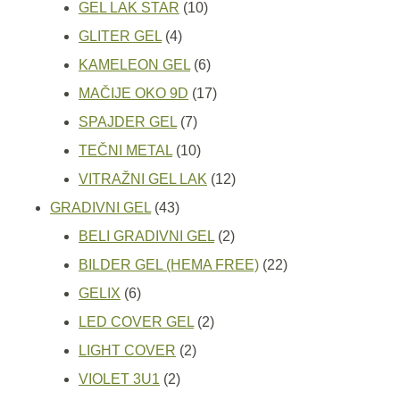
proizvoda
10
GEL LAK STAR
10
4
proizvoda
GLITER GEL
4
proizvoda
6
KAMELEON GEL
6
proizvoda
17
MAČIJE OKO 9D
17
7
proizvoda
SPAJDER GEL
7
proizvoda
10
TEČNI METAL
10
proizvoda
12
VITRAŽNI GEL LAK
12
43
proizvoda
GRADIVNI GEL
43
proizvoda
2
BELI GRADIVNI GEL
2
proizvoda
22
BILDER GEL (HEMA FREE)
22
6
proizvoda
GELIX
6
proizvoda
2
LED COVER GEL
2
2
proizvoda
LIGHT COVER
2
2
proizvoda
VIOLET 3U1
2