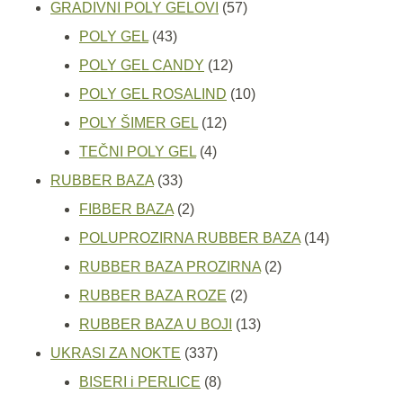
proizvoda
57
GRADIVNI POLY GELOVI
57
43
proizvoda
POLY GEL
43
proizvoda
12
POLY GEL CANDY
12
proizvoda
10
POLY GEL ROSALIND
10
12
proizvoda
POLY ŠIMER GEL
12
4
proizvoda
TEČNI POLY GEL
4
33
proizvoda
RUBBER BAZA
33
proizvoda
2
FIBBER BAZA
2
proizvoda
14
POLUPROZIRNA RUBBER BAZA
14
2
proizvoda
RUBBER BAZA PROZIRNA
2
2
proizvoda
RUBBER BAZA ROZE
2
proizvoda
13
RUBBER BAZA U BOJI
13
337
proizvoda
UKRASI ZA NOKTE
337
proizvoda
8
BISERI i PERLICE
8