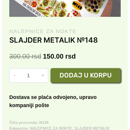
NALEPNICE ZA NOKTE
SLAJDER METALIK №148
Originalna
Trenutna
300.00
rsd
150.00
rsd
cena
cena
SLAJDER
DODAJ U KORPU
je
je:
METALIK
bila:
150.00 rsd.
№148
količina
300.00 rsd.
Dostava se plaća odvojeno, upravo
kompaniji pošte
Šifra proizvoda:
M148
Kategorije:
NALEPNICE ZA NOKTE
,
SLAJDER METALIK