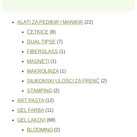
22
ALATI ZA PEDIKIR I MANIKIR
22
8
proizvoda
ČETKICE
8
proizvoda
7
DUAL TIPSE
7
proizvoda
1
FIBERGLASS
1
1
proizvod
MAGNETI
1
proizvod
1
MAKROLINZA
1
proizvod
2
SILIKONSKI ULOŠCI ZA FRENČ
2
2
proizvoda
STAMPING
2
12
proizvoda
ART PASTA
12
11
proizvoda
GEL FARBA
11
proizvoda
68
GEL LAKOVI
68
proizvoda
2
BLOOMING
2