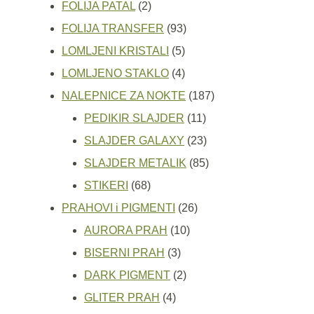
2
proizvoda
FOLIJA PATAL
2
proizvoda
93
FOLIJA TRANSFER
93
5
proizvoda
LOMLJENI KRISTALI
5
proizvoda
4
LOMLJENO STAKLO
4
proizvoda
187
NALEPNICE ZA NOKTE
187
11
proizvoda
PEDIKIR SLAJDER
11
proizvoda
23
SLAJDER GALAXY
23
proizvoda
85
SLAJDER METALIK
85
68
proizvoda
STIKERI
68
proizvoda
26
PRAHOVI i PIGMENTI
26
10
proizvoda
AURORA PRAH
10
3
proizvoda
BISERNI PRAH
3
proizvoda
2
DARK PIGMENT
2
4
proizvoda
GLITER PRAH
4