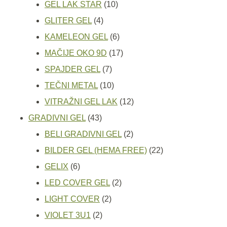
proizvoda
10
GEL LAK STAR
10
4
proizvoda
GLITER GEL
4
proizvoda
6
KAMELEON GEL
6
proizvoda
17
MAČIJE OKO 9D
17
7
proizvoda
SPAJDER GEL
7
proizvoda
10
TEČNI METAL
10
proizvoda
12
VITRAŽNI GEL LAK
12
43
proizvoda
GRADIVNI GEL
43
proizvoda
2
BELI GRADIVNI GEL
2
proizvoda
22
BILDER GEL (HEMA FREE)
22
6
proizvoda
GELIX
6
proizvoda
2
LED COVER GEL
2
2
proizvoda
LIGHT COVER
2
2
proizvoda
VIOLET 3U1
2