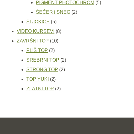
proizvoda
5
PIGMENT PHOTOCHROM
5
2
proizvoda
ŠEĆER i SNEG
2
5
proizvoda
ŠLJOKICE
5
proizvoda
8
VIDEO KURSEVI
8
10
proizvoda
ZAVRŠNI TOP
10
2
proizvoda
PLIŠ TOP
2
proizvoda
2
SREBRNI TOP
2
2
proizvoda
STRONG TOP
2
2
proizvoda
TOP YUKI
2
proizvoda
2
ZLATNI TOP
2
proizvoda