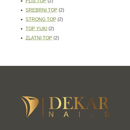
2
proizvoda
PLIŠ TOP
2
proizvoda
2
SREBRNI TOP
2
2
proizvoda
STRONG TOP
2
2
proizvoda
TOP YUKI
2
proizvoda
2
ZLATNI TOP
2
proizvoda