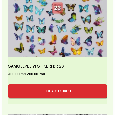
SAMOLEPLJIVI STIKERI BR 23
Originalna
Trenutna
400.00
rsd
200.00
rsd
cena
cena
je
je:
DODAJ U KORPU
bila:
200.00 rsd.
400.00 rsd.