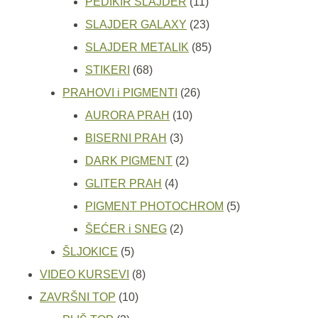
11
proizvoda
PEDIKIR SLAJDER
11
proizvoda
23
SLAJDER GALAXY
23
proizvoda
85
SLAJDER METALIK
85
68
proizvoda
STIKERI
68
proizvoda
26
PRAHOVI i PIGMENTI
26
10
proizvoda
AURORA PRAH
10
3
proizvoda
BISERNI PRAH
3
proizvoda
2
DARK PIGMENT
2
4
proizvoda
GLITER PRAH
4
proizvoda
5
PIGMENT PHOTOCHROM
5
2
proizvoda
ŠEĆER i SNEG
2
5
proizvoda
ŠLJOKICE
5
proizvoda
8
VIDEO KURSEVI
8
10
proizvoda
ZAVRŠNI TOP
10