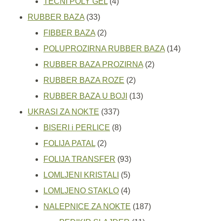
4
proizvoda
TEČNI POLY GEL
4
33
proizvoda
RUBBER BAZA
33
proizvoda
2
FIBBER BAZA
2
proizvoda
14
POLUPROZIRNA RUBBER BAZA
14
2
proizvoda
RUBBER BAZA PROZIRNA
2
2
proizvoda
RUBBER BAZA ROZE
2
proizvoda
13
RUBBER BAZA U BOJI
13
337
proizvoda
UKRASI ZA NOKTE
337
proizvoda
8
BISERI i PERLICE
8
2
proizvoda
FOLIJA PATAL
2
proizvoda
93
FOLIJA TRANSFER
93
5
proizvoda
LOMLJENI KRISTALI
5
proizvoda
4
LOMLJENO STAKLO
4
proizvoda
187
NALEPNICE ZA NOKTE
187