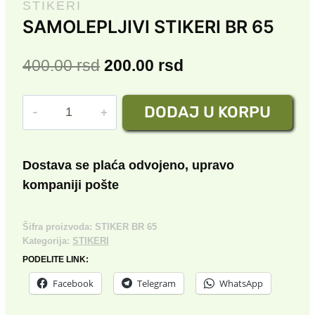
STIKERI
SAMOLEPLJIVI STIKERI BR 65
Originalna
Trenutna
400.00
rsd
200.00
rsd
cena
cena
SAMOLEPLJIVI
DODAJ U KORPU
je
je:
STIKERI
bila:
200.00 rsd.
BR
65
400.00 rsd.
Dostava se plaća odvojeno, upravo
količina
kompaniji pošte
Šifra proizvoda:
STIKER BR 65
Kategorija:
STIKERI
PODELITE LINK:
Facebook
Telegram
WhatsApp