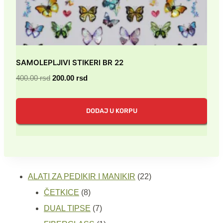
SAMOLEPLJIVI STIKERI BR 22
Originalna
Trenutna
400.00
rsd
200.00
rsd
cena
cena
je
je:
DODAJ U KORPU
bila:
200.00 rsd.
400.00 rsd.
22
ALATI ZA PEDIKIR I MANIKIR
22
8
proizvoda
ČETKICE
8
proizvoda
7
DUAL TIPSE
7