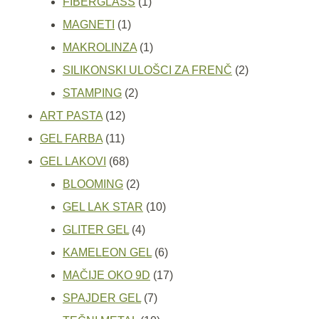
proizvoda
1
FIBERGLASS
1
1
proizvod
MAGNETI
1
proizvod
1
MAKROLINZA
1
proizvod
2
SILIKONSKI ULOŠCI ZA FRENČ
2
2
proizvoda
STAMPING
2
12
proizvoda
ART PASTA
12
11
proizvoda
GEL FARBA
11
proizvoda
68
GEL LAKOVI
68
proizvoda
2
BLOOMING
2
proizvoda
10
GEL LAK STAR
10
4
proizvoda
GLITER GEL
4
proizvoda
6
KAMELEON GEL
6
proizvoda
17
MAČIJE OKO 9D
17
7
proizvoda
SPAJDER GEL
7