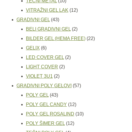
proizvoda
10
TEČNI METAL
10
proizvoda
12
VITRAŽNI GEL LAK
12
43
proizvoda
GRADIVNI GEL
43
proizvoda
2
BELI GRADIVNI GEL
2
proizvoda
22
BILDER GEL (HEMA FREE)
22
6
proizvoda
GELIX
6
proizvoda
2
LED COVER GEL
2
2
proizvoda
LIGHT COVER
2
2
proizvoda
VIOLET 3U1
2
proizvoda
57
GRADIVNI POLY GELOVI
57
43
proizvoda
POLY GEL
43
proizvoda
12
POLY GEL CANDY
12
proizvoda
10
POLY GEL ROSALIND
10
12
proizvoda
POLY ŠIMER GEL
12