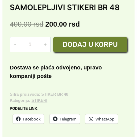
SAMOLEPLJIVI STIKERI BR 48
Originalna
Trenutna
400.00
rsd
200.00
rsd
cena
cena
SAMOLEPLJIVI
DODAJ U KORPU
je
je:
STIKERI
bila:
200.00 rsd.
BR
48
400.00 rsd.
Dostava se plaća odvojeno, upravo
količina
kompaniji pošte
Šifra proizvoda:
STIKER BR 48
Kategorija:
STIKERI
PODELITE LINK:
Facebook
Telegram
WhatsApp