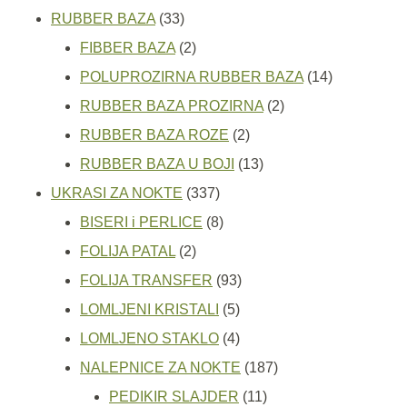
33
proizvoda
RUBBER BAZA
33
proizvoda
2
FIBBER BAZA
2
proizvoda
14
POLUPROZIRNA RUBBER BAZA
14
2
proizvoda
RUBBER BAZA PROZIRNA
2
2
proizvoda
RUBBER BAZA ROZE
2
proizvoda
13
RUBBER BAZA U BOJI
13
337
proizvoda
UKRASI ZA NOKTE
337
proizvoda
8
BISERI i PERLICE
8
2
proizvoda
FOLIJA PATAL
2
proizvoda
93
FOLIJA TRANSFER
93
5
proizvoda
LOMLJENI KRISTALI
5
proizvoda
4
LOMLJENO STAKLO
4
proizvoda
187
NALEPNICE ZA NOKTE
187
11
proizvoda
PEDIKIR SLAJDER
11