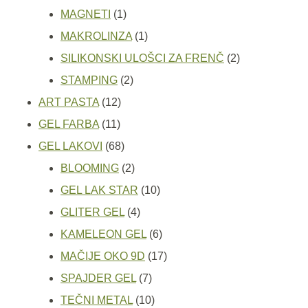
1
proizvod
MAGNETI
1
proizvod
1
MAKROLINZA
1
proizvod
2
SILIKONSKI ULOŠCI ZA FRENČ
2
2
proizvoda
STAMPING
2
12
proizvoda
ART PASTA
12
11
proizvoda
GEL FARBA
11
proizvoda
68
GEL LAKOVI
68
proizvoda
2
BLOOMING
2
proizvoda
10
GEL LAK STAR
10
4
proizvoda
GLITER GEL
4
proizvoda
6
KAMELEON GEL
6
proizvoda
17
MAČIJE OKO 9D
17
7
proizvoda
SPAJDER GEL
7
proizvoda
10
TEČNI METAL
10