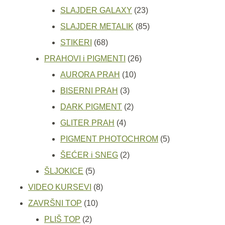
proizvoda
23
SLAJDER GALAXY
23
proizvoda
85
SLAJDER METALIK
85
68
proizvoda
STIKERI
68
proizvoda
26
PRAHOVI i PIGMENTI
26
10
proizvoda
AURORA PRAH
10
3
proizvoda
BISERNI PRAH
3
proizvoda
2
DARK PIGMENT
2
4
proizvoda
GLITER PRAH
4
proizvoda
5
PIGMENT PHOTOCHROM
5
2
proizvoda
ŠEĆER i SNEG
2
5
proizvoda
ŠLJOKICE
5
proizvoda
8
VIDEO KURSEVI
8
10
proizvoda
ZAVRŠNI TOP
10
2
proizvoda
PLIŠ TOP
2