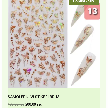
Popust - 50%
SAMOLEPLJIVI STIKERI BR 13
Originalna
Trenutna
400.00
rsd
200.00
rsd