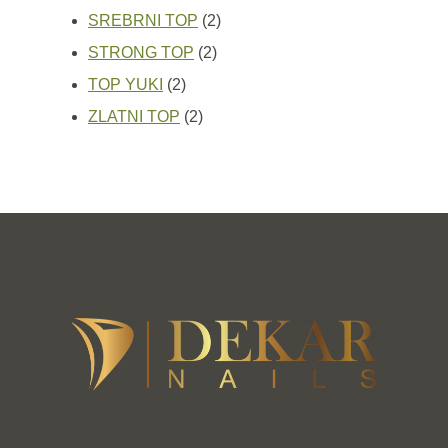
proizvoda
2
SREBRNI TOP
2
2
proizvoda
STRONG TOP
2
2
proizvoda
TOP YUKI
2
proizvoda
2
ZLATNI TOP
2
proizvoda