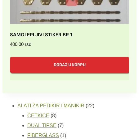
SAMOLEPLJIVI STIKER BR 1
400.00
rsd
DODAJ U KORPU
22
ALATI ZA PEDIKIR I MANIKIR
22
8
proizvoda
ČETKICE
8
proizvoda
7
DUAL TIPSE
7
proizvoda
1
FIBERGLASS
1