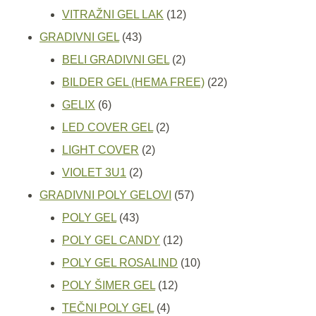
proizvoda
12
VITRAŽNI GEL LAK
12
43
proizvoda
GRADIVNI GEL
43
proizvoda
2
BELI GRADIVNI GEL
2
proizvoda
22
BILDER GEL (HEMA FREE)
22
6
proizvoda
GELIX
6
proizvoda
2
LED COVER GEL
2
2
proizvoda
LIGHT COVER
2
2
proizvoda
VIOLET 3U1
2
proizvoda
57
GRADIVNI POLY GELOVI
57
43
proizvoda
POLY GEL
43
proizvoda
12
POLY GEL CANDY
12
proizvoda
10
POLY GEL ROSALIND
10
12
proizvoda
POLY ŠIMER GEL
12
4
proizvoda
TEČNI POLY GEL
4