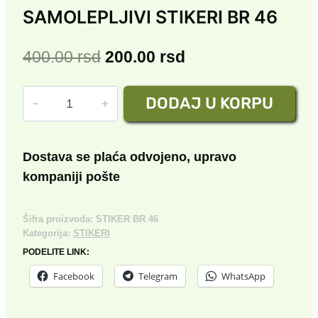
SAMOLEPLJIVI STIKERI BR 46
Originalna
Trenutna
400.00
rsd
200.00
rsd
cena
cena
SAMOLEPLJIVI
DODAJ U KORPU
je
je:
STIKERI
bila:
200.00 rsd.
BR
46
400.00 rsd.
Dostava se plaća odvojeno, upravo
količina
kompaniji pošte
Šifra proizvoda:
STIKER BR 46
Kategorija:
STIKERI
PODELITE LINK:
Facebook
Telegram
WhatsApp