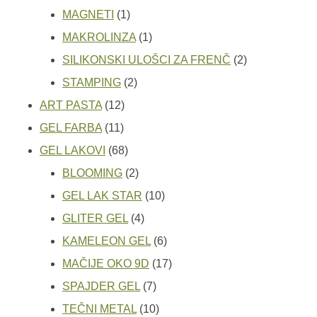
1
proizvod
MAGNETI
1
proizvod
1
MAKROLINZA
1
proizvod
2
SILIKONSKI ULOŠCI ZA FRENČ
2
2
proizvoda
STAMPING
2
12
proizvoda
ART PASTA
12
11
proizvoda
GEL FARBA
11
proizvoda
68
GEL LAKOVI
68
proizvoda
2
BLOOMING
2
proizvoda
10
GEL LAK STAR
10
4
proizvoda
GLITER GEL
4
proizvoda
6
KAMELEON GEL
6
proizvoda
17
MAČIJE OKO 9D
17
7
proizvoda
SPAJDER GEL
7
proizvoda
10
TEČNI METAL
10