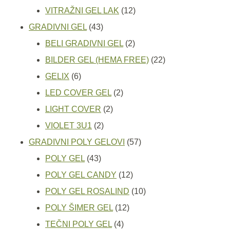
proizvoda
12
VITRAŽNI GEL LAK
12
43
proizvoda
GRADIVNI GEL
43
proizvoda
2
BELI GRADIVNI GEL
2
proizvoda
22
BILDER GEL (HEMA FREE)
22
6
proizvoda
GELIX
6
proizvoda
2
LED COVER GEL
2
2
proizvoda
LIGHT COVER
2
2
proizvoda
VIOLET 3U1
2
proizvoda
57
GRADIVNI POLY GELOVI
57
43
proizvoda
POLY GEL
43
proizvoda
12
POLY GEL CANDY
12
proizvoda
10
POLY GEL ROSALIND
10
12
proizvoda
POLY ŠIMER GEL
12
4
proizvoda
TEČNI POLY GEL
4