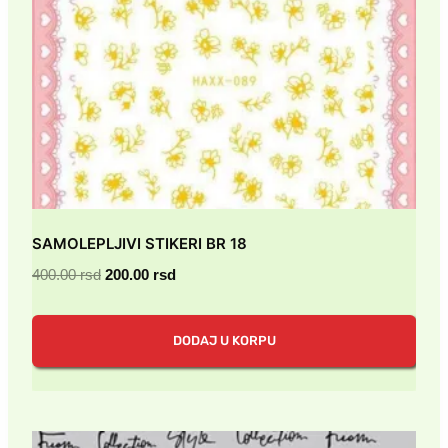
SAMOLEPLJIVI STIKERI BR 18
Originalna
Trenutna
400.00
rsd
200.00
rsd
cena
cena
je
je:
DODAJ U KORPU
bila:
200.00 rsd.
400.00 rsd.