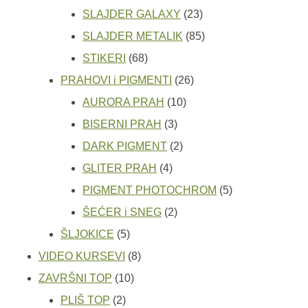
proizvoda
23
SLAJDER GALAXY
23
proizvoda
85
SLAJDER METALIK
85
68
proizvoda
STIKERI
68
proizvoda
26
PRAHOVI i PIGMENTI
26
10
proizvoda
AURORA PRAH
10
3
proizvoda
BISERNI PRAH
3
proizvoda
2
DARK PIGMENT
2
4
proizvoda
GLITER PRAH
4
proizvoda
5
PIGMENT PHOTOCHROM
5
2
proizvoda
ŠEĆER i SNEG
2
5
proizvoda
ŠLJOKICE
5
proizvoda
8
VIDEO KURSEVI
8
10
proizvoda
ZAVRŠNI TOP
10
2
proizvoda
PLIŠ TOP
2