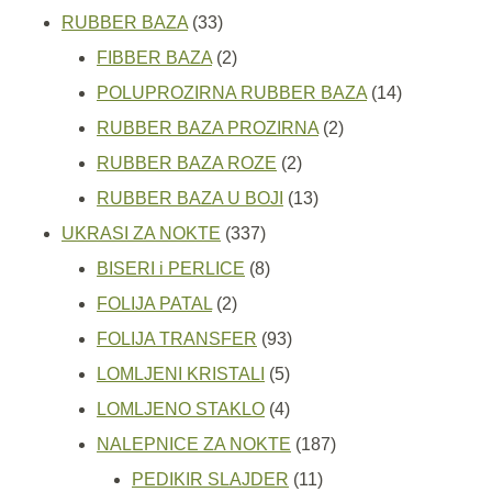
33
proizvoda
RUBBER BAZA
33
proizvoda
2
FIBBER BAZA
2
proizvoda
14
POLUPROZIRNA RUBBER BAZA
14
2
proizvoda
RUBBER BAZA PROZIRNA
2
2
proizvoda
RUBBER BAZA ROZE
2
proizvoda
13
RUBBER BAZA U BOJI
13
337
proizvoda
UKRASI ZA NOKTE
337
proizvoda
8
BISERI i PERLICE
8
2
proizvoda
FOLIJA PATAL
2
proizvoda
93
FOLIJA TRANSFER
93
5
proizvoda
LOMLJENI KRISTALI
5
proizvoda
4
LOMLJENO STAKLO
4
proizvoda
187
NALEPNICE ZA NOKTE
187
11
proizvoda
PEDIKIR SLAJDER
11