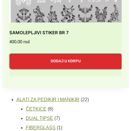
SAMOLEPLJIVI STIKER BR 7
400.00
rsd
DODAJ U KORPU
22
ALATI ZA PEDIKIR I MANIKIR
22
8
proizvoda
ČETKICE
8
proizvoda
7
DUAL TIPSE
7
proizvoda
1
FIBERGLASS
1