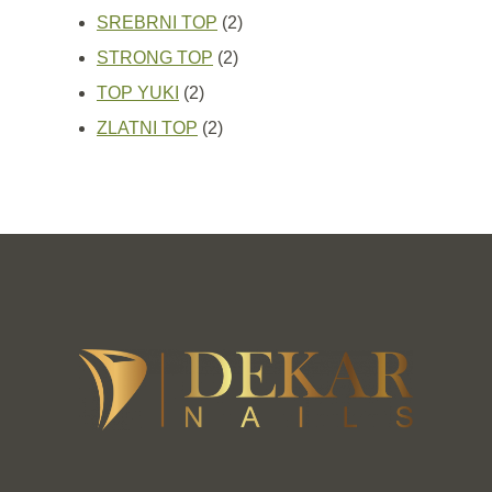
proizvoda
2
SREBRNI TOP
2
2
proizvoda
STRONG TOP
2
2
proizvoda
TOP YUKI
2
proizvoda
2
ZLATNI TOP
2
proizvoda