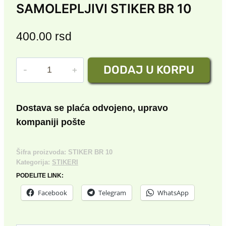
SAMOLEPLJIVI STIKER BR 10
400.00
rsd
SAMOLEPLJIVI
DODAJ U KORPU
STIKER
BR
10
Dostava se plaća odvojeno, upravo
količina
kompaniji pošte
Šifra proizvoda:
STIKER BR 10
Kategorija:
STIKERI
PODELITE LINK:
Facebook
Telegram
WhatsApp