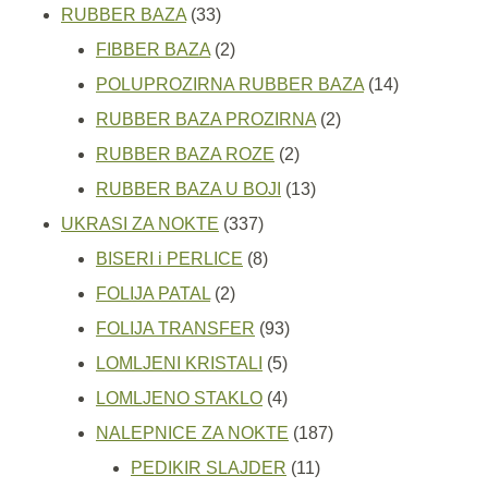
33
proizvoda
RUBBER BAZA
33
proizvoda
2
FIBBER BAZA
2
proizvoda
14
POLUPROZIRNA RUBBER BAZA
14
2
proizvoda
RUBBER BAZA PROZIRNA
2
2
proizvoda
RUBBER BAZA ROZE
2
proizvoda
13
RUBBER BAZA U BOJI
13
337
proizvoda
UKRASI ZA NOKTE
337
proizvoda
8
BISERI i PERLICE
8
2
proizvoda
FOLIJA PATAL
2
proizvoda
93
FOLIJA TRANSFER
93
5
proizvoda
LOMLJENI KRISTALI
5
proizvoda
4
LOMLJENO STAKLO
4
proizvoda
187
NALEPNICE ZA NOKTE
187
11
proizvoda
PEDIKIR SLAJDER
11