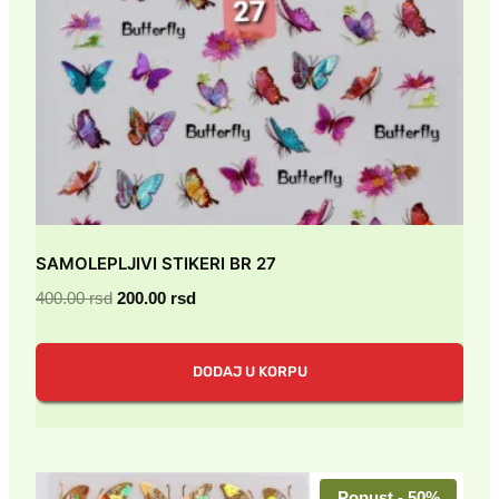
SAMOLEPLJIVI STIKERI BR 27
Originalna
Trenutna
400.00
rsd
200.00
rsd
cena
cena
je
je:
DODAJ U KORPU
bila:
200.00 rsd.
400.00 rsd.
Popust - 50%