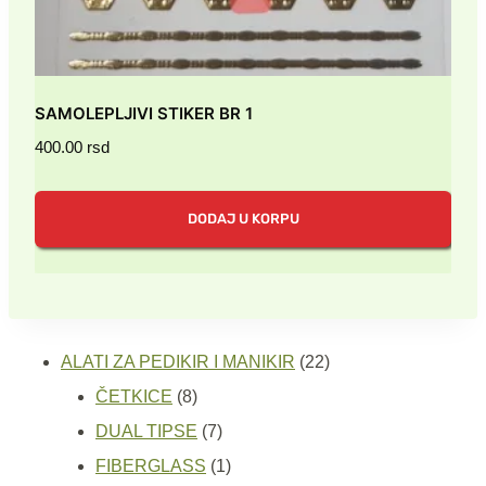
SAMOLEPLJIVI STIKER BR 1
400.00
rsd
DODAJ U KORPU
22
ALATI ZA PEDIKIR I MANIKIR
22
8
proizvoda
ČETKICE
8
proizvoda
7
DUAL TIPSE
7
proizvoda
1
FIBERGLASS
1