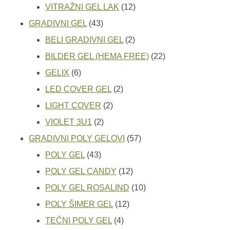
proizvoda
12
VITRAŽNI GEL LAK
12
43
proizvoda
GRADIVNI GEL
43
proizvoda
2
BELI GRADIVNI GEL
2
proizvoda
22
BILDER GEL (HEMA FREE)
22
6
proizvoda
GELIX
6
proizvoda
2
LED COVER GEL
2
2
proizvoda
LIGHT COVER
2
2
proizvoda
VIOLET 3U1
2
proizvoda
57
GRADIVNI POLY GELOVI
57
43
proizvoda
POLY GEL
43
proizvoda
12
POLY GEL CANDY
12
proizvoda
10
POLY GEL ROSALIND
10
12
proizvoda
POLY ŠIMER GEL
12
4
proizvoda
TEČNI POLY GEL
4