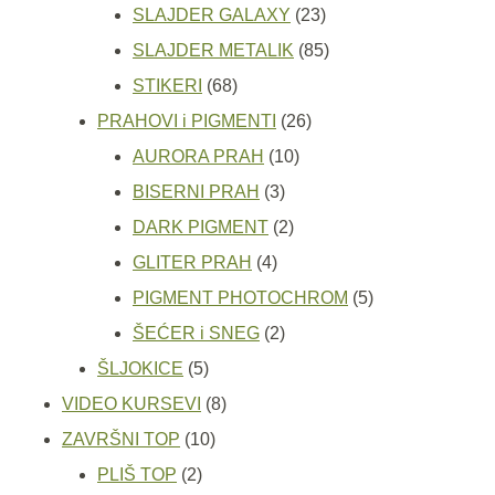
proizvoda
23
SLAJDER GALAXY
23
proizvoda
85
SLAJDER METALIK
85
68
proizvoda
STIKERI
68
proizvoda
26
PRAHOVI i PIGMENTI
26
10
proizvoda
AURORA PRAH
10
3
proizvoda
BISERNI PRAH
3
proizvoda
2
DARK PIGMENT
2
4
proizvoda
GLITER PRAH
4
proizvoda
5
PIGMENT PHOTOCHROM
5
2
proizvoda
ŠEĆER i SNEG
2
5
proizvoda
ŠLJOKICE
5
proizvoda
8
VIDEO KURSEVI
8
10
proizvoda
ZAVRŠNI TOP
10
2
proizvoda
PLIŠ TOP
2