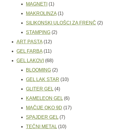
1
proizvod
MAGNETI
1
proizvod
1
MAKROLINZA
1
proizvod
2
SILIKONSKI ULOŠCI ZA FRENČ
2
2
proizvoda
STAMPING
2
12
proizvoda
ART PASTA
12
11
proizvoda
GEL FARBA
11
proizvoda
68
GEL LAKOVI
68
proizvoda
2
BLOOMING
2
proizvoda
10
GEL LAK STAR
10
4
proizvoda
GLITER GEL
4
proizvoda
6
KAMELEON GEL
6
proizvoda
17
MAČIJE OKO 9D
17
7
proizvoda
SPAJDER GEL
7
proizvoda
10
TEČNI METAL
10