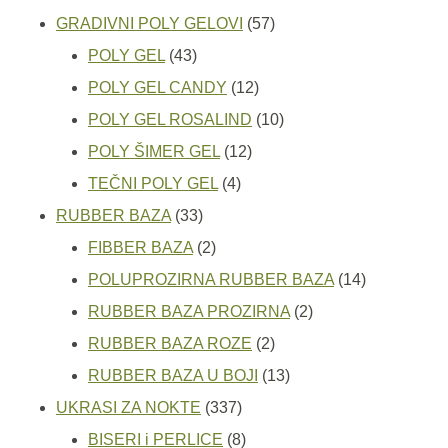
proizvoda
57
GRADIVNI POLY GELOVI
57
43
proizvoda
POLY GEL
43
proizvoda
12
POLY GEL CANDY
12
proizvoda
10
POLY GEL ROSALIND
10
12
proizvoda
POLY ŠIMER GEL
12
4
proizvoda
TEČNI POLY GEL
4
33
proizvoda
RUBBER BAZA
33
proizvoda
2
FIBBER BAZA
2
proizvoda
14
POLUPROZIRNA RUBBER BAZA
14
2
proizvoda
RUBBER BAZA PROZIRNA
2
2
proizvoda
RUBBER BAZA ROZE
2
proizvoda
13
RUBBER BAZA U BOJI
13
337
proizvoda
UKRASI ZA NOKTE
337
proizvoda
8
BISERI i PERLICE
8