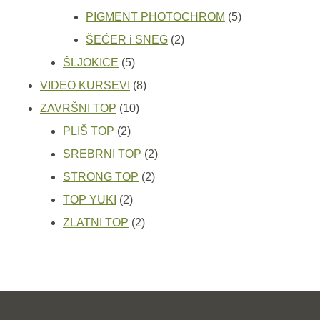
proizvoda
5
PIGMENT PHOTOCHROM
5
2
proizvoda
ŠEĆER i SNEG
2
5
proizvoda
ŠLJOKICE
5
proizvoda
8
VIDEO KURSEVI
8
10
proizvoda
ZAVRŠNI TOP
10
2
proizvoda
PLIŠ TOP
2
proizvoda
2
SREBRNI TOP
2
2
proizvoda
STRONG TOP
2
2
proizvoda
TOP YUKI
2
proizvoda
2
ZLATNI TOP
2
proizvoda