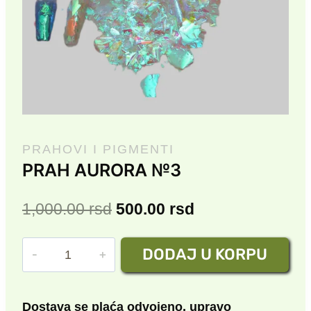
PRAHOVI I PIGMENTI
PRAH AURORA №3
Originalna
Trenutna
1,000.00
rsd
500.00
rsd
cena
cena
PRAH
DODAJ U KORPU
je
je:
AURORA
bila:
500.00 rsd.
№3
količina
1,000.00 rsd.
Dostava se plaća odvojeno, upravo