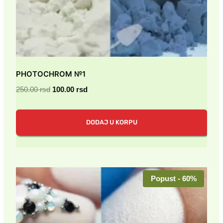
PHOTOCHROM №1
Originalna
Trenutna
250.00
rsd
100.00
rsd
cena
cena
je
je:
DODAJ U KORPU
bila:
100.00 rsd.
250.00 rsd.
Popust - 60%