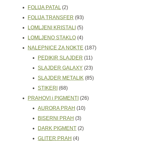
2
proizvoda
FOLIJA PATAL
2
proizvoda
93
FOLIJA TRANSFER
93
5
proizvoda
LOMLJENI KRISTALI
5
proizvoda
4
LOMLJENO STAKLO
4
proizvoda
187
NALEPNICE ZA NOKTE
187
11
proizvoda
PEDIKIR SLAJDER
11
proizvoda
23
SLAJDER GALAXY
23
proizvoda
85
SLAJDER METALIK
85
68
proizvoda
STIKERI
68
proizvoda
26
PRAHOVI i PIGMENTI
26
10
proizvoda
AURORA PRAH
10
3
proizvoda
BISERNI PRAH
3
proizvoda
2
DARK PIGMENT
2
4
proizvoda
GLITER PRAH
4