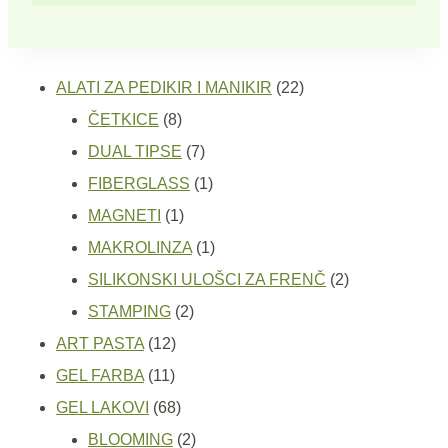
22
ALATI ZA PEDIKIR I MANIKIR
22
8
proizvoda
ČETKICE
8
proizvoda
7
DUAL TIPSE
7
proizvoda
1
FIBERGLASS
1
1
proizvod
MAGNETI
1
proizvod
1
MAKROLINZA
1
proizvod
2
SILIKONSKI ULOŠCI ZA FRENČ
2
2
proizvoda
STAMPING
2
12
proizvoda
ART PASTA
12
11
proizvoda
GEL FARBA
11
proizvoda
68
GEL LAKOVI
68
proizvoda
2
BLOOMING
2