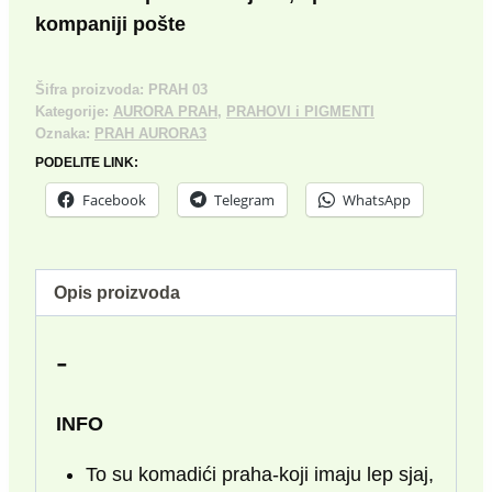
kompaniji pošte
Šifra proizvoda:
PRAH 03
Kategorije:
AURORA PRAH
,
PRAHOVI i PIGMENTI
Oznaka:
PRAH AURORA3
PODELITE LINK:
Facebook
Telegram
WhatsApp
Opis proizvoda
-
INFO
To su komadići praha-koji imaju lep sjaj,