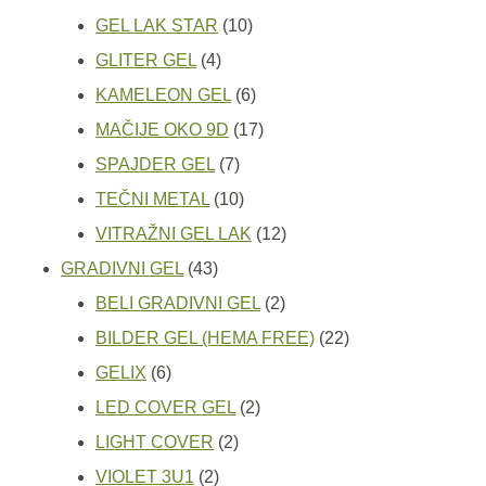
proizvoda
10
GEL LAK STAR
10
4
proizvoda
GLITER GEL
4
proizvoda
6
KAMELEON GEL
6
proizvoda
17
MAČIJE OKO 9D
17
7
proizvoda
SPAJDER GEL
7
proizvoda
10
TEČNI METAL
10
proizvoda
12
VITRAŽNI GEL LAK
12
43
proizvoda
GRADIVNI GEL
43
proizvoda
2
BELI GRADIVNI GEL
2
proizvoda
22
BILDER GEL (HEMA FREE)
22
6
proizvoda
GELIX
6
proizvoda
2
LED COVER GEL
2
2
proizvoda
LIGHT COVER
2
2
proizvoda
VIOLET 3U1
2