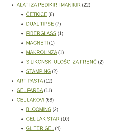
22
ALATI ZA PEDIKIR I MANIKIR
22
8
proizvoda
ČETKICE
8
proizvoda
7
DUAL TIPSE
7
proizvoda
1
FIBERGLASS
1
1
proizvod
MAGNETI
1
proizvod
1
MAKROLINZA
1
proizvod
2
SILIKONSKI ULOŠCI ZA FRENČ
2
2
proizvoda
STAMPING
2
12
proizvoda
ART PASTA
12
11
proizvoda
GEL FARBA
11
proizvoda
68
GEL LAKOVI
68
proizvoda
2
BLOOMING
2
proizvoda
10
GEL LAK STAR
10
4
proizvoda
GLITER GEL
4