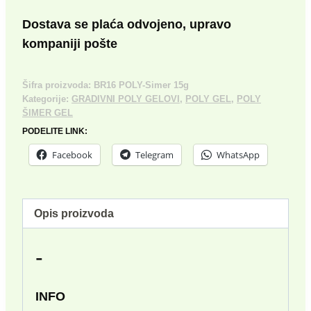
GEL
№16
Dostava se plaća odvojeno, upravo
15g
kompaniji pošte
količina
Šifra proizvoda:
BR16 POLY-Simer 15g
Kategorije:
GRADIVNI POLY GELOVI
,
POLY GEL
,
POLY
ŠIMER GEL
PODELITE LINK:
Facebook
Telegram
WhatsApp
Opis proizvoda
-
INFO