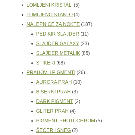
5
proizvoda
LOMLJENI KRISTALI
5
proizvoda
4
LOMLJENO STAKLO
4
proizvoda
187
NALEPNICE ZA NOKTE
187
11
proizvoda
PEDIKIR SLAJDER
11
proizvoda
23
SLAJDER GALAXY
23
proizvoda
85
SLAJDER METALIK
85
68
proizvoda
STIKERI
68
proizvoda
26
PRAHOVI i PIGMENTI
26
10
proizvoda
AURORA PRAH
10
3
proizvoda
BISERNI PRAH
3
proizvoda
2
DARK PIGMENT
2
4
proizvoda
GLITER PRAH
4
proizvoda
5
PIGMENT PHOTOCHROM
5
2
proizvoda
ŠEĆER i SNEG
2