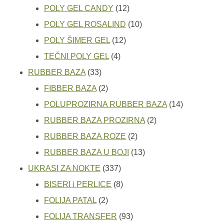
proizvoda
12
POLY GEL CANDY
12
proizvoda
10
POLY GEL ROSALIND
10
12
proizvoda
POLY ŠIMER GEL
12
4
proizvoda
TEČNI POLY GEL
4
33
proizvoda
RUBBER BAZA
33
proizvoda
2
FIBBER BAZA
2
proizvoda
14
POLUPROZIRNA RUBBER BAZA
14
2
proizvoda
RUBBER BAZA PROZIRNA
2
2
proizvoda
RUBBER BAZA ROZE
2
proizvoda
13
RUBBER BAZA U BOJI
13
337
proizvoda
UKRASI ZA NOKTE
337
proizvoda
8
BISERI i PERLICE
8
2
proizvoda
FOLIJA PATAL
2
proizvoda
93
FOLIJA TRANSFER
93