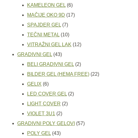
proizvoda
6
KAMELEON GEL
6
proizvoda
17
MAČIJE OKO 9D
17
7
proizvoda
SPAJDER GEL
7
proizvoda
10
TEČNI METAL
10
proizvoda
12
VITRAŽNI GEL LAK
12
43
proizvoda
GRADIVNI GEL
43
proizvoda
2
BELI GRADIVNI GEL
2
proizvoda
22
BILDER GEL (HEMA FREE)
22
6
proizvoda
GELIX
6
proizvoda
2
LED COVER GEL
2
2
proizvoda
LIGHT COVER
2
2
proizvoda
VIOLET 3U1
2
proizvoda
57
GRADIVNI POLY GELOVI
57
43
proizvoda
POLY GEL
43