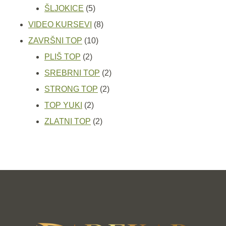
5
proizvoda
ŠLJOKICE
5
proizvoda
8
VIDEO KURSEVI
8
10
proizvoda
ZAVRŠNI TOP
10
2
proizvoda
PLIŠ TOP
2
proizvoda
2
SREBRNI TOP
2
2
proizvoda
STRONG TOP
2
2
proizvoda
TOP YUKI
2
proizvoda
2
ZLATNI TOP
2
proizvoda