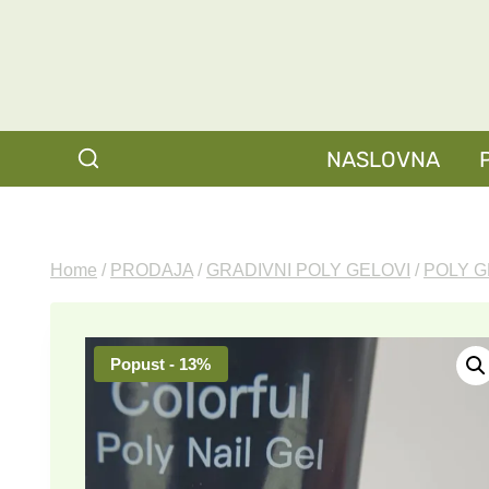
Skip
to
content
NASLOVNA
Home
/
PRODAJA
/
GRADIVNI POLY GELOVI
/
POLY G
Popust - 13%