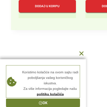
je
je:
j
DODAJ U KORPU
DO
bila:
2,000.00 rsd.
b
2,400.00 rsd.
Koristimo kolačiće na ovom sajtu radi
poboljšanja vašeg korisničkog
iskustva.
Za više informacija pogledajte našu
politiku kolačića
OK