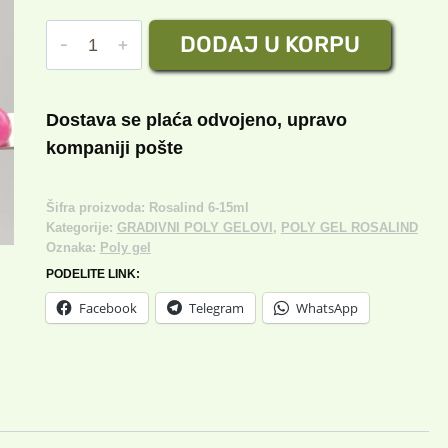
cena
cena
POLY
DODAJ U KORPU
je
je:
GEL
bila:
1,300.00 rsd.
(Rosalind)
№6
1,500.00 rsd.
Dostava se plaća odvojeno, upravo
15ml
kompaniji pošte
količina
Šifra proizvoda:
Rosalind 6-15ml
Kategorije:
GRADIVNI POLY GELOVI
,
POLY GEL ROSALIND
Oznaka:
Poly gel
PODELITE LINK:
Facebook
Telegram
WhatsApp