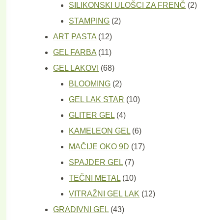
proizvod
2
SILIKONSKI ULOŠCI ZA FRENČ
2
2
proizv
STAMPING
2
12
proizvoda
ART PASTA
12
11
proizvoda
GEL FARBA
11
proizvoda
68
GEL LAKOVI
68
proizvoda
2
BLOOMING
2
proizvoda
10
GEL LAK STAR
10
4
proizvoda
GLITER GEL
4
proizvoda
6
KAMELEON GEL
6
proizvoda
17
MAČIJE OKO 9D
17
7
proizvoda
SPAJDER GEL
7
proizvoda
10
TEČNI METAL
10
proizvoda
12
VITRAŽNI GEL LAK
12
43
proizvoda
GRADIVNI GEL
43