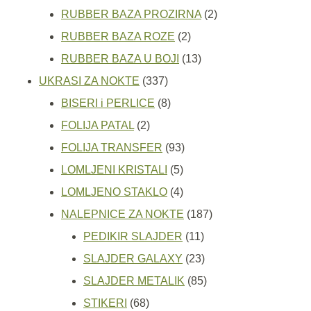
2
proizvoda
RUBBER BAZA PROZIRNA
2
2
proizvoda
RUBBER BAZA ROZE
2
proizvoda
13
RUBBER BAZA U BOJI
13
337
proizvoda
UKRASI ZA NOKTE
337
proizvoda
8
BISERI i PERLICE
8
2
proizvoda
FOLIJA PATAL
2
proizvoda
93
FOLIJA TRANSFER
93
5
proizvoda
LOMLJENI KRISTALI
5
proizvoda
4
LOMLJENO STAKLO
4
proizvoda
187
NALEPNICE ZA NOKTE
187
11
proizvoda
PEDIKIR SLAJDER
11
proizvoda
23
SLAJDER GALAXY
23
proizvoda
85
SLAJDER METALIK
85
68
proizvoda
STIKERI
68