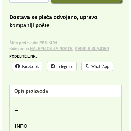
SLAJDER
bila:
150.00 rsd.
№4
količina
300.00 rsd.
Dostava se plaća odvojeno, upravo
kompaniji pošte
Šifra proizvoda:
PEDIKIR4
Kategorije:
NALEPNICE ZA NOKTE
,
PEDIKIR SLAJDER
PODELITE LINK:
Facebook
Telegram
WhatsApp
Opis proizvoda
-
INFO