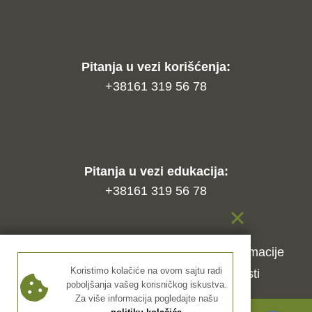
Pitanja u vezi korišćenja:
+38161 319 56 78
Pitanja u vezi edukacija:
+38161 319 56 78
Kako naručiti?
Način isporuke
Reklamacije
Koristimo kolačiće na ovom sajtu radi
Uslovi korišćenja
Politika privatnosti
poboljšanja vašeg korisničkog iskustva.
Za više informacija pogledajte našu