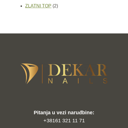
proizvoda
2
ZLATNI TOP
2
proizvoda
Pitanja u vezi naruđbine:
+38161 321 11 71