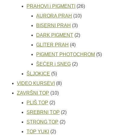
proizvoda
26
PRAHOVI i PIGMENTI
26
10
proizvoda
AURORA PRAH
10
3
proizvoda
BISERNI PRAH
3
proizvoda
2
DARK PIGMENT
2
4
proizvoda
GLITER PRAH
4
proizvoda
5
PIGMENT PHOTOCHROM
5
2
proizvoda
ŠEĆER i SNEG
2
5
proizvoda
ŠLJOKICE
5
proizvoda
8
VIDEO KURSEVI
8
10
proizvoda
ZAVRŠNI TOP
10
2
proizvoda
PLIŠ TOP
2
proizvoda
2
SREBRNI TOP
2
2
proizvoda
STRONG TOP
2
2
proizvoda
TOP YUKI
2