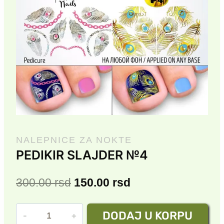
NALEPNICE ZA NOKTE
PEDIKIR SLAJDER №4
Originalna
Trenutna
300.00
rsd
150.00
rsd
cena
cena
PEDIKIR
DODAJ U KORPU
je
je: