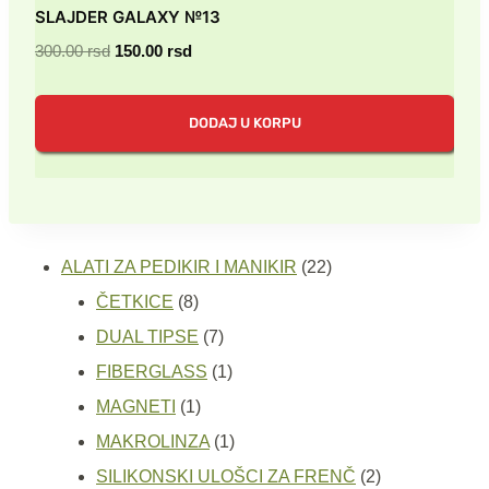
SLAJDER GALAXY №13
Originalna
Trenutna
300.00
rsd
150.00
rsd
cena
cena
je
je:
DODAJ U KORPU
bila:
150.00 rsd.
300.00 rsd.
22
ALATI ZA PEDIKIR I MANIKIR
22
8
proizvoda
ČETKICE
8
proizvoda
7
DUAL TIPSE
7
proizvoda
1
FIBERGLASS
1
1
proizvod
MAGNETI
1
proizvod
1
MAKROLINZA
1
proizvod
2
SILIKONSKI ULOŠCI ZA FRENČ
2