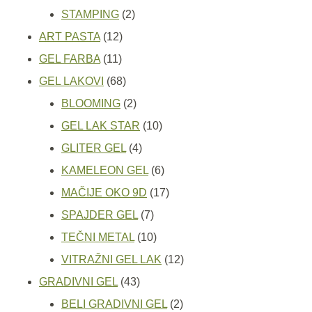
2
proizvoda
STAMPING
2
12
proizvoda
ART PASTA
12
11
proizvoda
GEL FARBA
11
proizvoda
68
GEL LAKOVI
68
proizvoda
2
BLOOMING
2
proizvoda
10
GEL LAK STAR
10
4
proizvoda
GLITER GEL
4
proizvoda
6
KAMELEON GEL
6
proizvoda
17
MAČIJE OKO 9D
17
7
proizvoda
SPAJDER GEL
7
proizvoda
10
TEČNI METAL
10
proizvoda
12
VITRAŽNI GEL LAK
12
43
proizvoda
GRADIVNI GEL
43
proizvoda
2
BELI GRADIVNI GEL
2