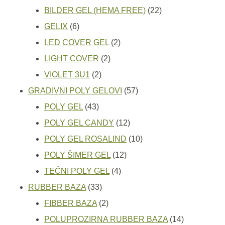
proizvoda
22
BILDER GEL (HEMA FREE)
22
6
proizvoda
GELIX
6
proizvoda
2
LED COVER GEL
2
2
proizvoda
LIGHT COVER
2
2
proizvoda
VIOLET 3U1
2
proizvoda
57
GRADIVNI POLY GELOVI
57
43
proizvoda
POLY GEL
43
proizvoda
12
POLY GEL CANDY
12
proizvoda
10
POLY GEL ROSALIND
10
12
proizvoda
POLY ŠIMER GEL
12
4
proizvoda
TEČNI POLY GEL
4
33
proizvoda
RUBBER BAZA
33
proizvoda
2
FIBBER BAZA
2
proizvoda
14
POLUPROZIRNA RUBBER BAZA
14