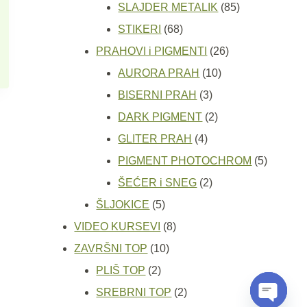
proizvoda
85
SLAJDER METALIK
85
68
proizvoda
STIKERI
68
proizvoda
26
PRAHOVI i PIGMENTI
26
10
proizvoda
AURORA PRAH
10
3
proizvoda
BISERNI PRAH
3
proizvoda
2
DARK PIGMENT
2
4
proizvoda
GLITER PRAH
4
proizvoda
5
PIGMENT PHOTOCHROM
5
2
proizvod
ŠEĆER i SNEG
2
5
proizvoda
ŠLJOKICE
5
proizvoda
8
VIDEO KURSEVI
8
10
proizvoda
ZAVRŠNI TOP
10
2
proizvoda
PLIŠ TOP
2
proizvoda
2
SREBRNI TOP
2