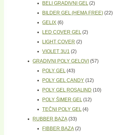
proizvoda
2
BELI GRADIVNI GEL
2
proizvoda
22
BILDER GEL (HEMA FREE)
22
6
proizvoda
GELIX
6
proizvoda
2
LED COVER GEL
2
2
proizvoda
LIGHT COVER
2
2
proizvoda
VIOLET 3U1
2
proizvoda
57
GRADIVNI POLY GELOVI
57
43
proizvoda
POLY GEL
43
proizvoda
12
POLY GEL CANDY
12
proizvoda
10
POLY GEL ROSALIND
10
12
proizvoda
POLY ŠIMER GEL
12
4
proizvoda
TEČNI POLY GEL
4
33
proizvoda
RUBBER BAZA
33
proizvoda
2
FIBBER BAZA
2