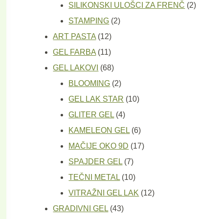
proizvod
2
SILIKONSKI ULOŠCI ZA FRENČ
2
2
proizv
STAMPING
2
12
proizvoda
ART PASTA
12
11
proizvoda
GEL FARBA
11
proizvoda
68
GEL LAKOVI
68
proizvoda
2
BLOOMING
2
proizvoda
10
GEL LAK STAR
10
4
proizvoda
GLITER GEL
4
proizvoda
6
KAMELEON GEL
6
proizvoda
17
MAČIJE OKO 9D
17
7
proizvoda
SPAJDER GEL
7
proizvoda
10
TEČNI METAL
10
proizvoda
12
VITRAŽNI GEL LAK
12
43
proizvoda
GRADIVNI GEL
43