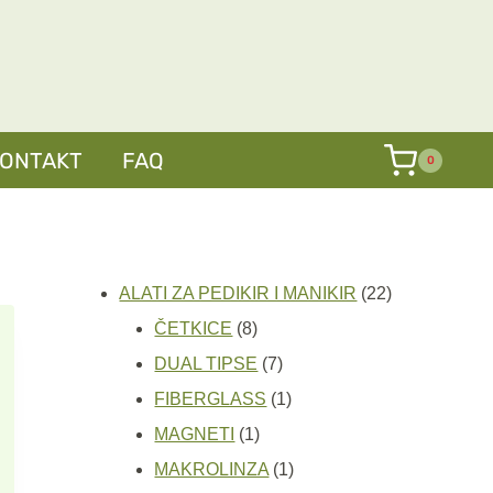
KONTAKT
FAQ
0
22
ALATI ZA PEDIKIR I MANIKIR
22
8
proizvoda
ČETKICE
8
proizvoda
7
DUAL TIPSE
7
proizvoda
1
FIBERGLASS
1
1
proizvod
MAGNETI
1
proizvod
1
MAKROLINZA
1