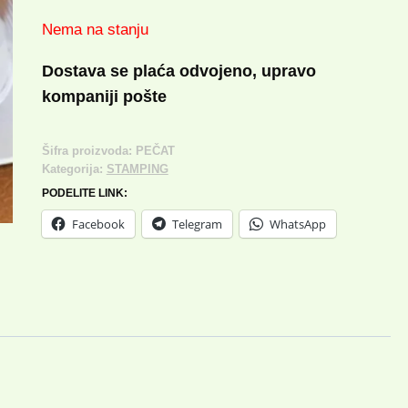
cena
cena
Nema na stanju
je
je:
Dostava se plaća odvojeno, upravo
bila:
400.00 rsd.
kompaniji pošte
800.00 rsd.
Šifra proizvoda:
PEČAT
Kategorija:
STAMPING
PODELITE LINK:
Facebook
Telegram
WhatsApp