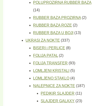
proizvoda
POLUPROZIRNA RUBBER BAZA
14
14
proizvoda
2
RUBBER BAZA PROZIRNA
2
2
proizvoda
RUBBER BAZA ROZE
2
proizvoda
13
RUBBER BAZA U BOJI
13
337
proizvoda
UKRASI ZA NOKTE
337
proizvoda
8
BISERI i PERLICE
8
2
proizvoda
FOLIJA PATAL
2
proizvoda
93
FOLIJA TRANSFER
93
5
proizvoda
LOMLJENI KRISTALI
5
proizvoda
4
LOMLJENO STAKLO
4
proizvoda
187
NALEPNICE ZA NOKTE
187
11
proizvoda
PEDIKIR SLAJDER
11
proizvoda
23
SLAJDER GALAXY
23