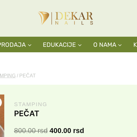
PRODAJA
EDUKACIJE
O NAMA
MPING
/
PEČAT
STAMPING
PEČAT
Originalna
Trenutna
800.00
rsd
400.00
rsd