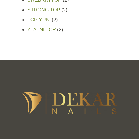
2
proizvoda
STRONG TOP
2
2
proizvoda
TOP YUKI
2
proizvoda
2
ZLATNI TOP
2
proizvoda