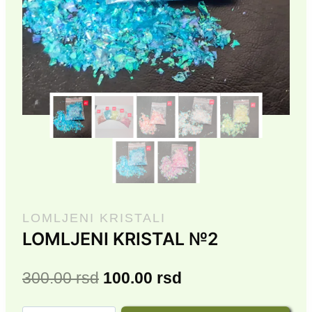
LOMLJENI KRISTALI
LOMLJENI KRISTAL №2
Originalna
Trenutna
300.00
rsd
100.00
rsd
cena
cena