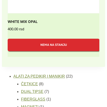
WHITE MIX OPAL
400.00
rsd
NEMA NA STANJU
22
ALATI ZA PEDIKIR I MANIKIR
22
8
proizvoda
ČETKICE
8
proizvoda
7
DUAL TIPSE
7
proizvoda
1
FIBERGLASS
1
1
proizvod
MAGNETI
1