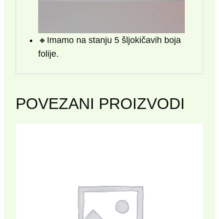
🔸️Imamo na stanju 5 šljokičavih boja
folije.
POVEZANI PROIZVODI