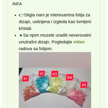
INFA
👉Stigla nam je interesantna folija za
dizajn, usitnjena i izgleda kao lomljeni
kristali.
🔸️Sa njom mozete uraditi neverovatni
unutrašni dizajn. Pogledajte
video
radova sa folijom.