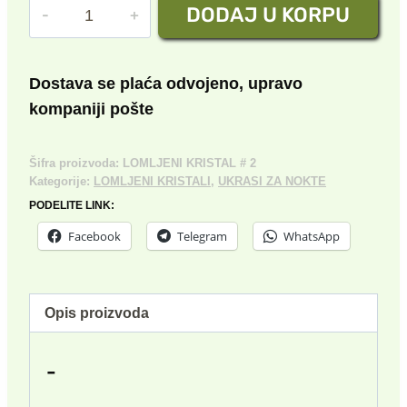
LOMLJENI
DODAJ U KORPU
je
je:
KRISTAL
bila:
100.00 rsd.
№2
količina
300.00 rsd.
Dostava se plaća odvojeno, upravo
kompaniji pošte
Šifra proizvoda:
LOMLJENI KRISTAL # 2
Kategorije:
LOMLJENI KRISTALI
,
UKRASI ZA NOKTE
PODELITE LINK:
Facebook
Telegram
WhatsApp
Opis proizvoda
-