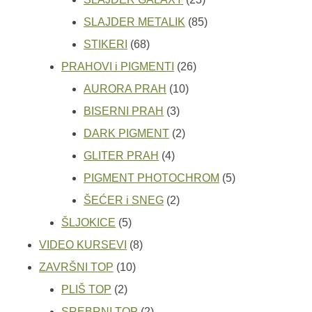
proizvoda
85
SLAJDER METALIK
85
68
proizvoda
STIKERI
68
proizvoda
26
PRAHOVI i PIGMENTI
26
10
proizvoda
AURORA PRAH
10
3
proizvoda
BISERNI PRAH
3
proizvoda
2
DARK PIGMENT
2
4
proizvoda
GLITER PRAH
4
proizvoda
5
PIGMENT PHOTOCHROM
5
2
proizvoda
ŠEĆER i SNEG
2
5
proizvoda
ŠLJOKICE
5
proizvoda
8
VIDEO KURSEVI
8
10
proizvoda
ZAVRŠNI TOP
10
2
proizvoda
PLIŠ TOP
2
proizvoda
2
SREBRNI TOP
2