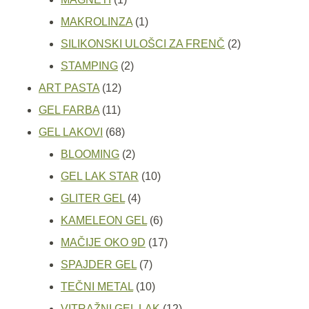
proizvod
1
MAKROLINZA
1
proizvod
2
SILIKONSKI ULOŠCI ZA FRENČ
2
2
proizvoda
STAMPING
2
12
proizvoda
ART PASTA
12
11
proizvoda
GEL FARBA
11
proizvoda
68
GEL LAKOVI
68
proizvoda
2
BLOOMING
2
proizvoda
10
GEL LAK STAR
10
4
proizvoda
GLITER GEL
4
proizvoda
6
KAMELEON GEL
6
proizvoda
17
MAČIJE OKO 9D
17
7
proizvoda
SPAJDER GEL
7
proizvoda
10
TEČNI METAL
10
proizvoda
12
VITRAŽNI GEL LAK
12