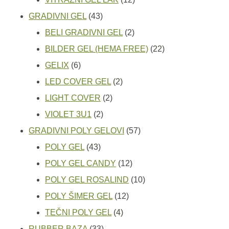
43
proizvoda
GRADIVNI GEL
43
proizvoda
2
BELI GRADIVNI GEL
2
proizvoda
22
BILDER GEL (HEMA FREE)
22
6
proizvoda
GELIX
6
proizvoda
2
LED COVER GEL
2
2
proizvoda
LIGHT COVER
2
2
proizvoda
VIOLET 3U1
2
proizvoda
57
GRADIVNI POLY GELOVI
57
43
proizvoda
POLY GEL
43
proizvoda
12
POLY GEL CANDY
12
proizvoda
10
POLY GEL ROSALIND
10
12
proizvoda
POLY ŠIMER GEL
12
4
proizvoda
TEČNI POLY GEL
4
33
proizvoda
RUBBER BAZA
33