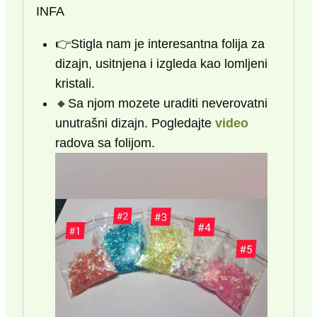
INFA
👉Stigla nam je interesantna folija za
dizajn, usitnjena i izgleda kao lomljeni
kristali.
🔸️Sa njom mozete uraditi neverovatni
unutrašni dizajn. Pogledajte
video
radova sa folijom.