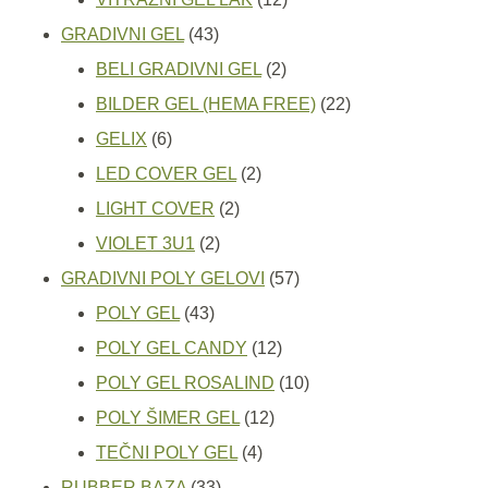
43
proizvoda
GRADIVNI GEL
43
proizvoda
2
BELI GRADIVNI GEL
2
proizvoda
22
BILDER GEL (HEMA FREE)
22
6
proizvoda
GELIX
6
proizvoda
2
LED COVER GEL
2
2
proizvoda
LIGHT COVER
2
2
proizvoda
VIOLET 3U1
2
proizvoda
57
GRADIVNI POLY GELOVI
57
43
proizvoda
POLY GEL
43
proizvoda
12
POLY GEL CANDY
12
proizvoda
10
POLY GEL ROSALIND
10
12
proizvoda
POLY ŠIMER GEL
12
4
proizvoda
TEČNI POLY GEL
4
33
proizvoda
RUBBER BAZA
33