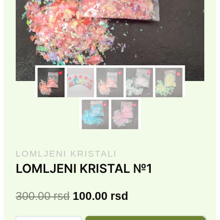
LOMLJENI KRISTALI
LOMLJENI KRISTAL №1
Originalna
Trenutna
300.00
rsd
100.00
rsd
cena
cena