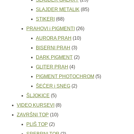
proizvoda
85
SLAJDER METALIK
85
68
proizvoda
STIKERI
68
proizvoda
26
PRAHOVI i PIGMENTI
26
10
proizvoda
AURORA PRAH
10
3
proizvoda
BISERNI PRAH
3
proizvoda
2
DARK PIGMENT
2
4
proizvoda
GLITER PRAH
4
proizvoda
5
PIGMENT PHOTOCHROM
5
2
proizvoda
ŠEĆER i SNEG
2
5
proizvoda
ŠLJOKICE
5
proizvoda
8
VIDEO KURSEVI
8
10
proizvoda
ZAVRŠNI TOP
10
2
proizvoda
PLIŠ TOP
2
proizvoda
2
SREBRNI TOP
2