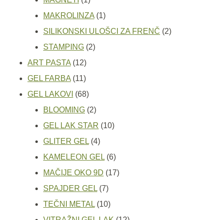
proizvod
1
MAKROLINZA
1
proizvod
2
SILIKONSKI ULOŠCI ZA FRENČ
2
2
proizvoda
STAMPING
2
12
proizvoda
ART PASTA
12
11
proizvoda
GEL FARBA
11
proizvoda
68
GEL LAKOVI
68
proizvoda
2
BLOOMING
2
proizvoda
10
GEL LAK STAR
10
4
proizvoda
GLITER GEL
4
proizvoda
6
KAMELEON GEL
6
proizvoda
17
MAČIJE OKO 9D
17
7
proizvoda
SPAJDER GEL
7
proizvoda
10
TEČNI METAL
10
proizvoda
12
VITRAŽNI GEL LAK
12