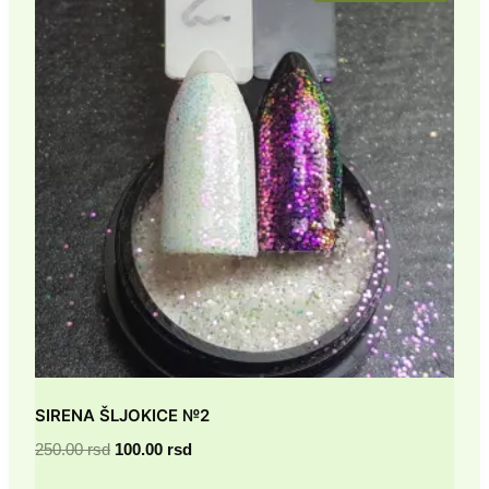
SIRENA ŠLJOKICE №2
Originalna
Trenutna
250.00
rsd
100.00
rsd
cena
cena