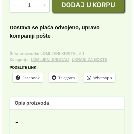
LOMLJENI
DODAJ U KORPU
je
je:
KRISTAL
bila:
100.00 rsd.
№1
količina
300.00 rsd.
Dostava se plaća odvojeno, upravo
kompaniji pošte
Šifra proizvoda:
LOMLJENI KRISTAL # 1
Kategorije:
LOMLJENI KRISTALI
,
UKRASI ZA NOKTE
PODELITE LINK:
Facebook
Telegram
WhatsApp
Opis proizvoda
-