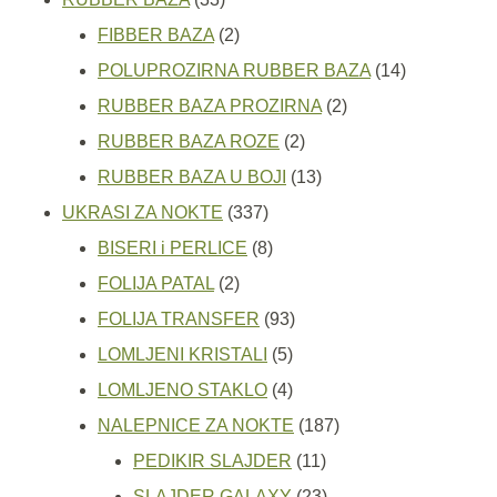
proizvoda
2
FIBBER BAZA
2
proizvoda
14
POLUPROZIRNA RUBBER BAZA
14
2
proizvoda
RUBBER BAZA PROZIRNA
2
2
proizvoda
RUBBER BAZA ROZE
2
proizvoda
13
RUBBER BAZA U BOJI
13
337
proizvoda
UKRASI ZA NOKTE
337
proizvoda
8
BISERI i PERLICE
8
2
proizvoda
FOLIJA PATAL
2
proizvoda
93
FOLIJA TRANSFER
93
5
proizvoda
LOMLJENI KRISTALI
5
proizvoda
4
LOMLJENO STAKLO
4
proizvoda
187
NALEPNICE ZA NOKTE
187
11
proizvoda
PEDIKIR SLAJDER
11
proizvoda
23
SLAJDER GALAXY
23