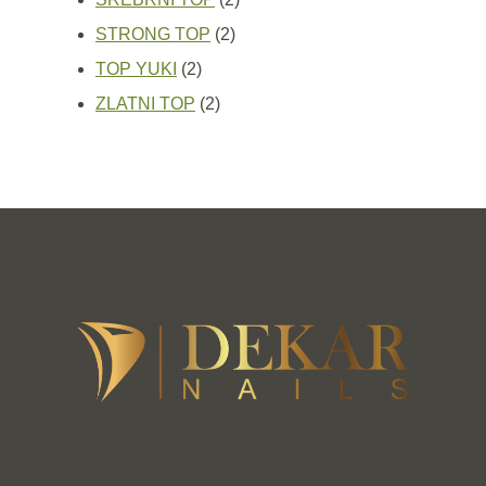
2
proizvoda
STRONG TOP
2
2
proizvoda
TOP YUKI
2
proizvoda
2
ZLATNI TOP
2
proizvoda