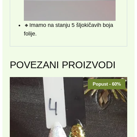
🔸️Imamo na stanju 5 šljokičavih boja
folije.
POVEZANI PROIZVODI
Popust - 60%