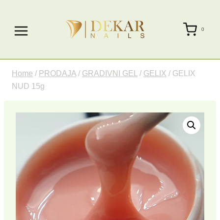
Skip
to
0
content
Home
/
PRODAJA
/
GRADIVNI GEL
/
GELIX
/
GELIX
NUD 15g