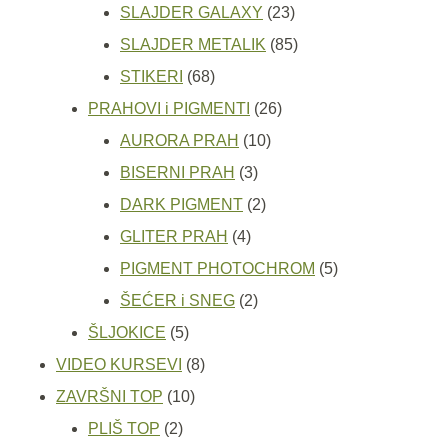
proizvoda
23
SLAJDER GALAXY
23
proizvoda
85
SLAJDER METALIK
85
68
proizvoda
STIKERI
68
proizvoda
26
PRAHOVI i PIGMENTI
26
10
proizvoda
AURORA PRAH
10
3
proizvoda
BISERNI PRAH
3
proizvoda
2
DARK PIGMENT
2
4
proizvoda
GLITER PRAH
4
proizvoda
5
PIGMENT PHOTOCHROM
5
2
proizvoda
ŠEĆER i SNEG
2
5
proizvoda
ŠLJOKICE
5
proizvoda
8
VIDEO KURSEVI
8
10
proizvoda
ZAVRŠNI TOP
10
2
proizvoda
PLIŠ TOP
2