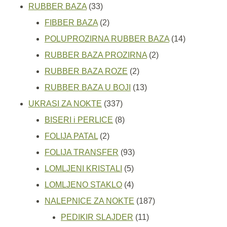
33
proizvoda
RUBBER BAZA
33
proizvoda
2
FIBBER BAZA
2
proizvoda
14
POLUPROZIRNA RUBBER BAZA
14
2
proizvoda
RUBBER BAZA PROZIRNA
2
2
proizvoda
RUBBER BAZA ROZE
2
proizvoda
13
RUBBER BAZA U BOJI
13
337
proizvoda
UKRASI ZA NOKTE
337
proizvoda
8
BISERI i PERLICE
8
2
proizvoda
FOLIJA PATAL
2
proizvoda
93
FOLIJA TRANSFER
93
5
proizvoda
LOMLJENI KRISTALI
5
proizvoda
4
LOMLJENO STAKLO
4
proizvoda
187
NALEPNICE ZA NOKTE
187
11
proizvoda
PEDIKIR SLAJDER
11