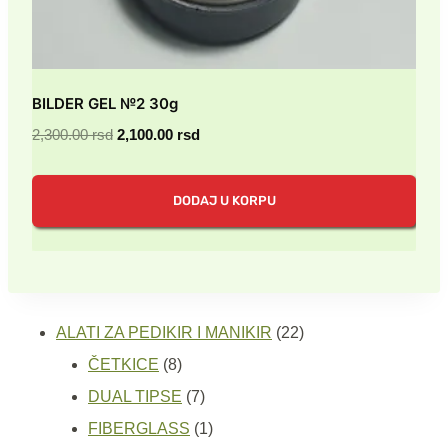
BILDER GEL №2 30g
Originalna
Trenutna
2,300.00
rsd
2,100.00
rsd
cena
cena
je
je:
DODAJ U KORPU
bila:
2,100.00 rsd.
2,300.00 rsd.
22
ALATI ZA PEDIKIR I MANIKIR
22
8
proizvoda
ČETKICE
8
proizvoda
7
DUAL TIPSE
7
proizvoda
1
FIBERGLASS
1