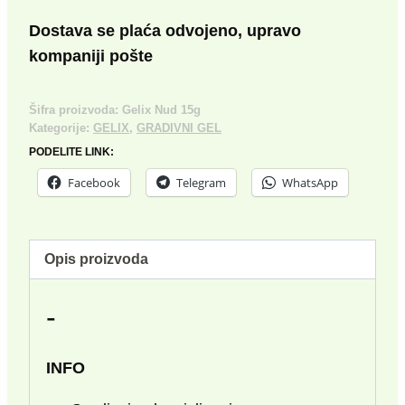
15g
količina
Dostava se plaća odvojeno, upravo
kompaniji pošte
Šifra proizvoda:
Gelix Nud 15g
Kategorije:
GELIX
,
GRADIVNI GEL
PODELITE LINK:
Facebook
Telegram
WhatsApp
Opis proizvoda
-
INFO