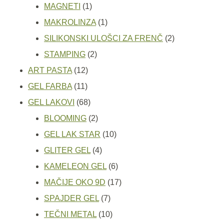
1
proizvod
MAGNETI
1
proizvod
1
MAKROLINZA
1
proizvod
2
SILIKONSKI ULOŠCI ZA FRENČ
2
2
proizvoda
STAMPING
2
12
proizvoda
ART PASTA
12
11
proizvoda
GEL FARBA
11
proizvoda
68
GEL LAKOVI
68
proizvoda
2
BLOOMING
2
proizvoda
10
GEL LAK STAR
10
4
proizvoda
GLITER GEL
4
proizvoda
6
KAMELEON GEL
6
proizvoda
17
MAČIJE OKO 9D
17
7
proizvoda
SPAJDER GEL
7
proizvoda
10
TEČNI METAL
10