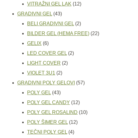
proizvoda
12
VITRAŽNI GEL LAK
12
43
proizvoda
GRADIVNI GEL
43
proizvoda
2
BELI GRADIVNI GEL
2
proizvoda
22
BILDER GEL (HEMA FREE)
22
6
proizvoda
GELIX
6
proizvoda
2
LED COVER GEL
2
2
proizvoda
LIGHT COVER
2
2
proizvoda
VIOLET 3U1
2
proizvoda
57
GRADIVNI POLY GELOVI
57
43
proizvoda
POLY GEL
43
proizvoda
12
POLY GEL CANDY
12
proizvoda
10
POLY GEL ROSALIND
10
12
proizvoda
POLY ŠIMER GEL
12
4
proizvoda
TEČNI POLY GEL
4