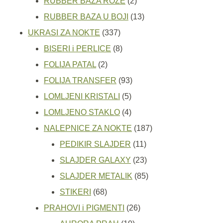
2
proizvoda
RUBBER BAZA ROZE
2
proizvoda
13
RUBBER BAZA U BOJI
13
337
proizvoda
UKRASI ZA NOKTE
337
proizvoda
8
BISERI i PERLICE
8
2
proizvoda
FOLIJA PATAL
2
proizvoda
93
FOLIJA TRANSFER
93
5
proizvoda
LOMLJENI KRISTALI
5
proizvoda
4
LOMLJENO STAKLO
4
proizvoda
187
NALEPNICE ZA NOKTE
187
11
proizvoda
PEDIKIR SLAJDER
11
proizvoda
23
SLAJDER GALAXY
23
proizvoda
85
SLAJDER METALIK
85
68
proizvoda
STIKERI
68
proizvoda
26
PRAHOVI i PIGMENTI
26