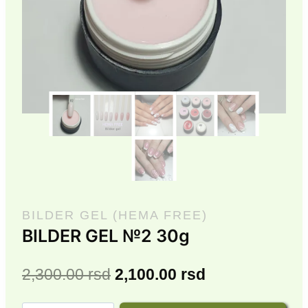
BILDER GEL (HEMA FREE)
BILDER GEL №2 30g
Originalna
Trenutna
2,300.00
rsd
2,100.00
rsd
cena
cena