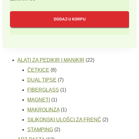
DODAJ U KORPU
22
ALATI ZA PEDIKIR I MANIKIR
22
8
proizvoda
ČETKICE
8
proizvoda
7
DUAL TIPSE
7
proizvoda
1
FIBERGLASS
1
1
proizvod
MAGNETI
1
proizvod
1
MAKROLINZA
1
proizvod
2
SILIKONSKI ULOŠCI ZA FRENČ
2
2
proizvoda
STAMPING
2