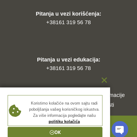
Pitanja u vezi korišćenja:
+38161 319 56 78
Pitanja u vezi edukacija:
+38161 319 56 78
Kako naručiti?
Način isporuke
Reklamacije
Koristimo kolačiće na ovom sajtu radi
Uslovi korišćenja
Politika privatnosti
poboljšanja vašeg korisničkog iskustva.
Za više informacija pogledajte našu
politiku kolačića
© 2026 Dekar nails
OK