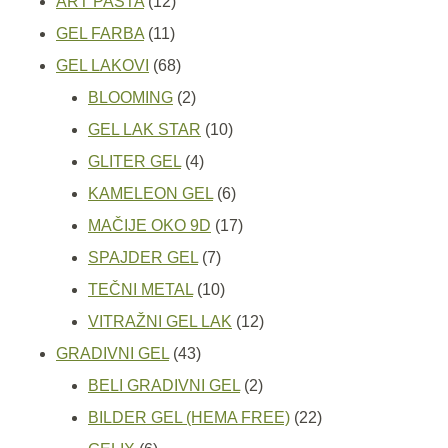
12
proizvoda
ART PASTA
12
11
proizvoda
GEL FARBA
11
proizvoda
68
GEL LAKOVI
68
proizvoda
2
BLOOMING
2
proizvoda
10
GEL LAK STAR
10
4
proizvoda
GLITER GEL
4
proizvoda
6
KAMELEON GEL
6
proizvoda
17
MAČIJE OKO 9D
17
7
proizvoda
SPAJDER GEL
7
proizvoda
10
TEČNI METAL
10
proizvoda
12
VITRAŽNI GEL LAK
12
43
proizvoda
GRADIVNI GEL
43
proizvoda
2
BELI GRADIVNI GEL
2
proizvoda
22
BILDER GEL (HEMA FREE)
22