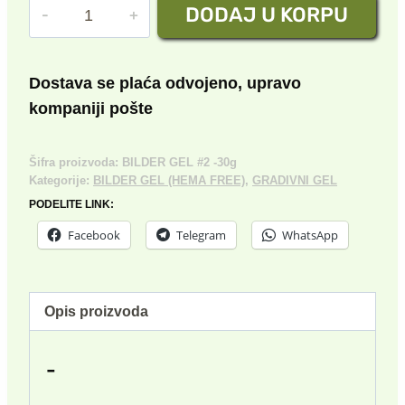
BILDER
DODAJ U KORPU
je
je:
GEL
bila:
2,100.00 rsd.
№2
30g
2,300.00 rsd.
Dostava se plaća odvojeno, upravo
količina
kompaniji pošte
Šifra proizvoda:
BILDER GEL #2 -30g
Kategorije:
BILDER GEL (HEMA FREE)
,
GRADIVNI GEL
PODELITE LINK:
Facebook
Telegram
WhatsApp
Opis proizvoda
-