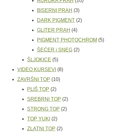
10
proizvoda
AURORA PRAH
10
3
proizvoda
BISERNI PRAH
3
proizvoda
2
DARK PIGMENT
2
4
proizvoda
GLITER PRAH
4
proizvoda
5
PIGMENT PHOTOCHROM
5
2
proizvoda
ŠEĆER i SNEG
2
5
proizvoda
ŠLJOKICE
5
proizvoda
8
VIDEO KURSEVI
8
10
proizvoda
ZAVRŠNI TOP
10
2
proizvoda
PLIŠ TOP
2
proizvoda
2
SREBRNI TOP
2
2
proizvoda
STRONG TOP
2
2
proizvoda
TOP YUKI
2
proizvoda
2
ZLATNI TOP
2