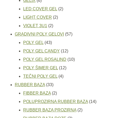
6
proizvoda
GELIX
6
proizvoda
2
LED COVER GEL
2
2
proizvoda
LIGHT COVER
2
2
proizvoda
VIOLET 3U1
2
proizvoda
57
GRADIVNI POLY GELOVI
57
43
proizvoda
POLY GEL
43
proizvoda
12
POLY GEL CANDY
12
proizvoda
10
POLY GEL ROSALIND
10
12
proizvoda
POLY ŠIMER GEL
12
4
proizvoda
TEČNI POLY GEL
4
33
proizvoda
RUBBER BAZA
33
proizvoda
2
FIBBER BAZA
2
proizvoda
14
POLUPROZIRNA RUBBER BAZA
14
2
proizvoda
RUBBER BAZA PROZIRNA
2