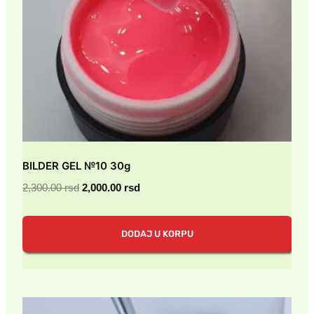
BILDER GEL №10 30g
Originalna
Trenutna
2,300.00
rsd
2,000.00
rsd
cena
cena
je
je:
DODAJ U KORPU
bila:
2,000.00 rsd.
2,300.00 rsd.