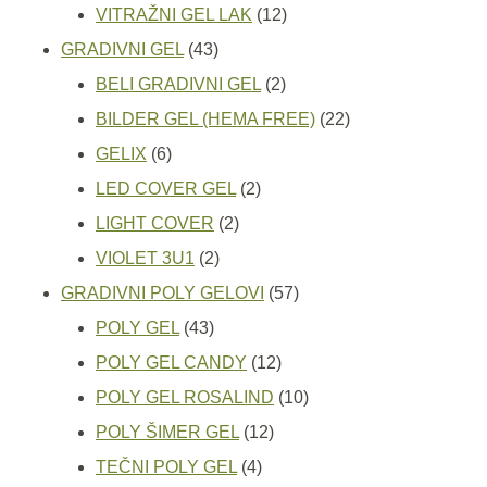
proizvoda
12
VITRAŽNI GEL LAK
12
43
proizvoda
GRADIVNI GEL
43
proizvoda
2
BELI GRADIVNI GEL
2
proizvoda
22
BILDER GEL (HEMA FREE)
22
6
proizvoda
GELIX
6
proizvoda
2
LED COVER GEL
2
2
proizvoda
LIGHT COVER
2
2
proizvoda
VIOLET 3U1
2
proizvoda
57
GRADIVNI POLY GELOVI
57
43
proizvoda
POLY GEL
43
proizvoda
12
POLY GEL CANDY
12
proizvoda
10
POLY GEL ROSALIND
10
12
proizvoda
POLY ŠIMER GEL
12
4
proizvoda
TEČNI POLY GEL
4