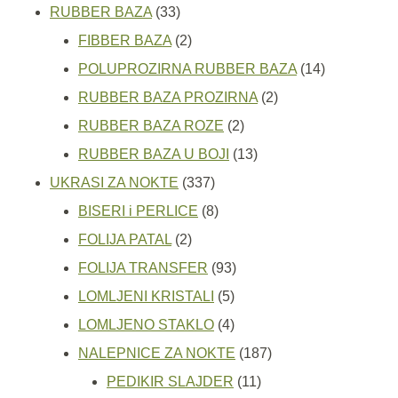
33
proizvoda
RUBBER BAZA
33
proizvoda
2
FIBBER BAZA
2
proizvoda
14
POLUPROZIRNA RUBBER BAZA
14
2
proizvoda
RUBBER BAZA PROZIRNA
2
2
proizvoda
RUBBER BAZA ROZE
2
proizvoda
13
RUBBER BAZA U BOJI
13
337
proizvoda
UKRASI ZA NOKTE
337
proizvoda
8
BISERI i PERLICE
8
2
proizvoda
FOLIJA PATAL
2
proizvoda
93
FOLIJA TRANSFER
93
5
proizvoda
LOMLJENI KRISTALI
5
proizvoda
4
LOMLJENO STAKLO
4
proizvoda
187
NALEPNICE ZA NOKTE
187
11
proizvoda
PEDIKIR SLAJDER
11