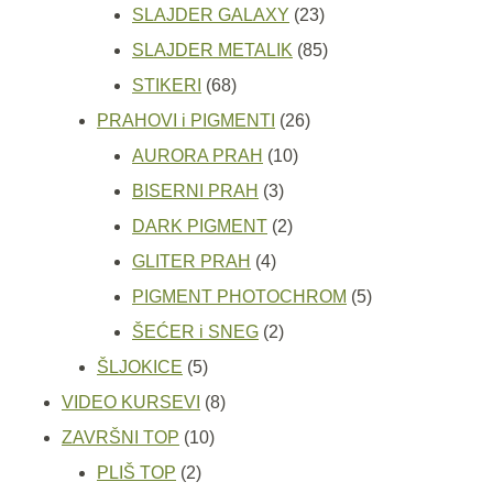
proizvoda
23
SLAJDER GALAXY
23
proizvoda
85
SLAJDER METALIK
85
68
proizvoda
STIKERI
68
proizvoda
26
PRAHOVI i PIGMENTI
26
10
proizvoda
AURORA PRAH
10
3
proizvoda
BISERNI PRAH
3
proizvoda
2
DARK PIGMENT
2
4
proizvoda
GLITER PRAH
4
proizvoda
5
PIGMENT PHOTOCHROM
5
2
proizvoda
ŠEĆER i SNEG
2
5
proizvoda
ŠLJOKICE
5
proizvoda
8
VIDEO KURSEVI
8
10
proizvoda
ZAVRŠNI TOP
10
2
proizvoda
PLIŠ TOP
2