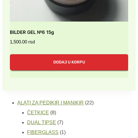
BILDER GEL №6 15g
1,500.00
rsd
DODAJ U KORPU
22
ALATI ZA PEDIKIR I MANIKIR
22
8
proizvoda
ČETKICE
8
proizvoda
7
DUAL TIPSE
7
proizvoda
1
FIBERGLASS
1