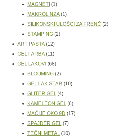
1
proizvod
MAGNETI
1
proizvod
1
MAKROLINZA
1
proizvod
2
SILIKONSKI ULOŠCI ZA FRENČ
2
2
proizvoda
STAMPING
2
12
proizvoda
ART PASTA
12
11
proizvoda
GEL FARBA
11
proizvoda
68
GEL LAKOVI
68
proizvoda
2
BLOOMING
2
proizvoda
10
GEL LAK STAR
10
4
proizvoda
GLITER GEL
4
proizvoda
6
KAMELEON GEL
6
proizvoda
17
MAČIJE OKO 9D
17
7
proizvoda
SPAJDER GEL
7
proizvoda
10
TEČNI METAL
10