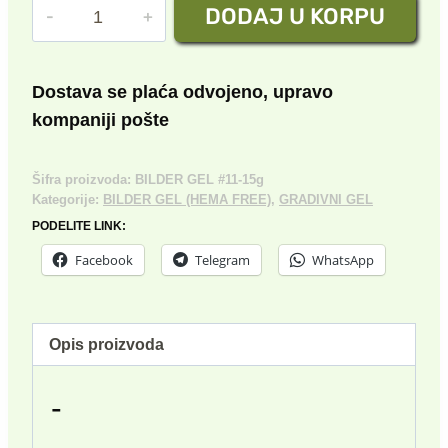
BILDER
DODAJ U KORPU
GEL
№11
15g
Dostava se plaća odvojeno, upravo
količina
kompaniji pošte
Šifra proizvoda:
BILDER GEL #11-15g
Kategorije:
BILDER GEL (HEMA FREE)
,
GRADIVNI GEL
PODELITE LINK:
Facebook
Telegram
WhatsApp
Opis proizvoda
-