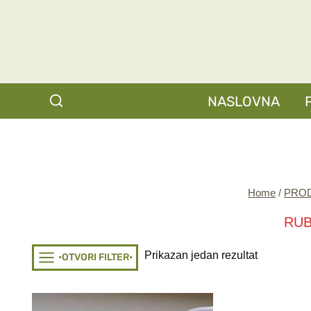
Skip
to
content
NASLOVNA
Home
/
PRO
RUB
Prikazan jedan rezultat
•OTVORI FILTER•