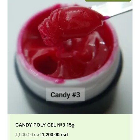
CANDY POLY GEL №3 15g
Originalna
Trenutna
1,500.00
rsd
1,200.00
rsd