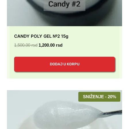
CANDY POLY GEL №2 15g
Originalna
Trenutna
1,500.00
rsd
1,200.00
rsd
cena
cena
je
je:
DODAJ U KORPU
bila:
1,200.00 rsd.
1,500.00 rsd.
SNIŽENJE - 20%