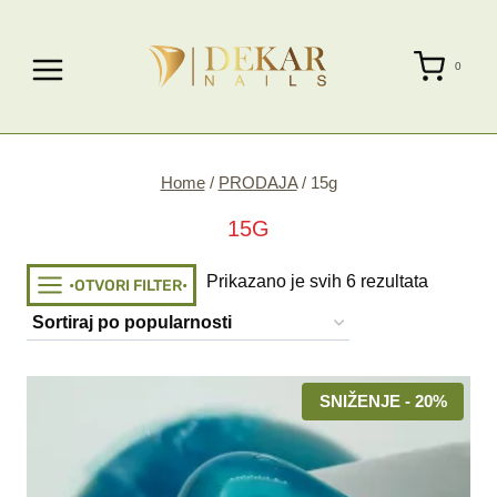
Skip
to
0
content
Home
/
PRODAJA
/
15g
15G
Sorted
Prikazano je svih 6 rezultata
•OTVORI FILTER•
by
popularit
SNIŽENJE - 20%