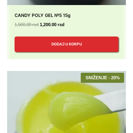
CANDY POLY GEL №5 15g
Originalna
Trenutna
1,500.00
rsd
1,200.00
rsd
cena
cena
je
je:
DODAJ U KORPU
bila:
1,200.00 rsd.
1,500.00 rsd.
SNIŽENJE - 20%