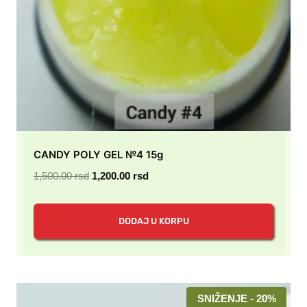
CANDY POLY GEL №4 15g
Originalna
Trenutna
1,500.00
rsd
1,200.00
rsd
cena
cena
je
je:
DODAJ U KORPU
bila:
1,200.00 rsd.
1,500.00 rsd.
SNIŽENJE - 20%