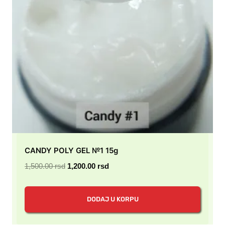
CANDY POLY GEL №1 15g
Originalna
Trenutna
1,500.00
rsd
1,200.00
rsd
cena
cena
je
je:
DODAJ U KORPU
bila:
1,200.00 rsd.
1,500.00 rsd.